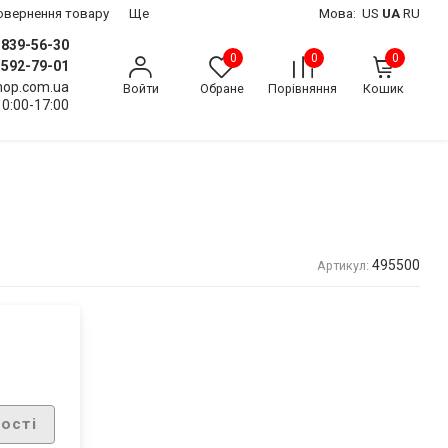
 повернення товару
Ще
Мова:
US
UA
RU
) 839-56-30
0
0
0
) 592-79-01
shop.com.ua
Войти
Обране
Порівняння
Кошик
10:00-17:00
495500
Артикул:
ості