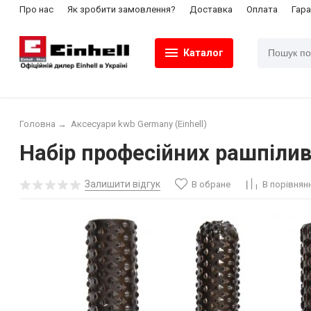
Про нас
Як зробити замовлення?
Доставка
Оплата
Гара
Каталог
Головна
→
Аксесуари kwb Germany (Einhell)
Набір професійних рашпілив
Залишити відгук
В обране
В порівнян