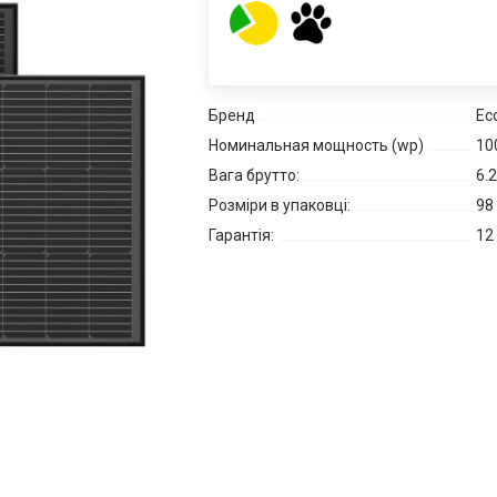
Бренд
Ec
Номинальная мощность (wp)
10
Вага брутто:
6.2
Розміри в упаковці:
98 
Гарантія:
12