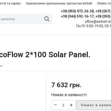
нтія та сервіс
Замовлення оригінальних запчастин Einhell
​Обмін і
+38 (050) 972-26-28, +38 (067
+38 (044) 592-16-17, +38 (050
office@einhell-
Пн-Пт 9:00-19:00, Сб 
oFlow 2*100 Solar Panel.
ня
7 632 грн.
Немає в наявності
–
+
Немає в наявн