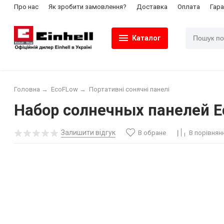
Про нас
Як зробити замовлення?
Доставка
Оплата
Гара
Каталог
Головна
→
EcoFLow
→
Портативні сонячні панелі
Набор солнечных панелей Ec
Залишити відгук
В обране
В порівнян