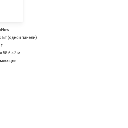
oFlow
0 Вт (одной панели)
 г
× 58.6 × 3 м
 месяцев