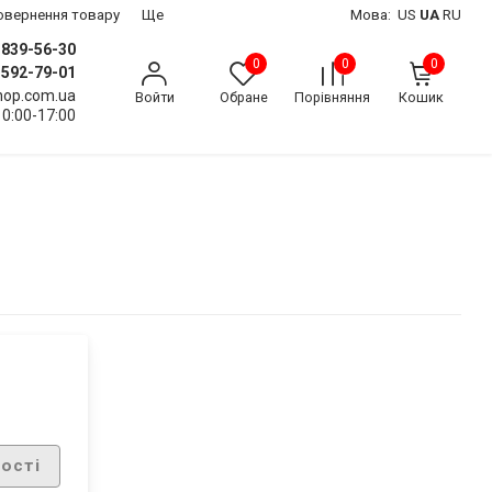
 повернення товару
Ще
Мова:
US
UA
RU
) 839-56-30
0
0
0
) 592-79-01
shop.com.ua
Войти
Обране
Порівняння
Кошик
10:00-17:00
ості