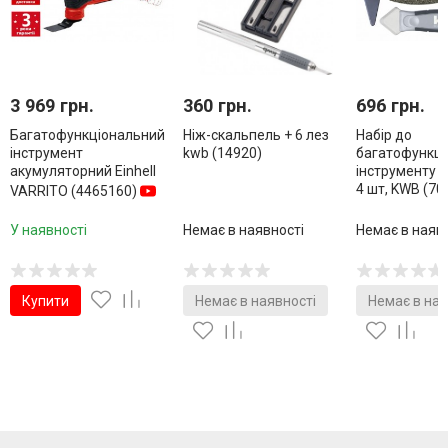
3 969 грн.
360 грн.
696 грн.
Багатофункціональний
Ніж-скальпель + 6 лез
Набір до
інструмент
kwb (14920)
багатофункці
акумуляторний Einhell
інструменту 
4 шт, KWB (70
VARRITO (4465160)
У наявності
Немає в наявності
Немає в наяв
Купити
Немає в наявності
Немає в ная