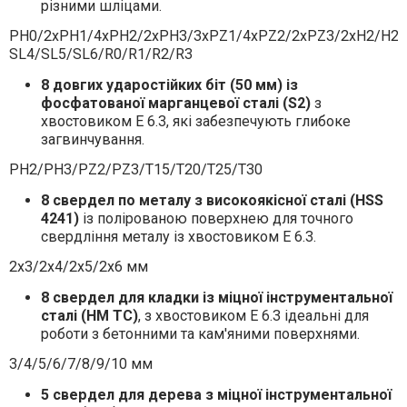
різними шліцами.
PH0/2xPH1/4xPH2/2xPH3/3xPZ1/4xPZ2/2xPZ3/2xH2/H2.5
SL4/SL5/SL6/R0/R1/R2/R3
8 довгих ударостійких біт (50 мм)
із
фосфатованої марганцевої сталі (S2)
з
хвостовиком E 6.3, які забезпечують глибоке
загвинчування.
PH2/PH3/PZ2/PZ3/T15/T20/T25/T30
8 свердел по металу з високоякісної сталі (HSS
4241)
із полірованою поверхнею для точного
свердління металу із хвостовиком E 6.3.
2x3/2x4/2x5/2x6 мм
8 свердел для кладки
із міцної інструментальної
сталі (HM TC)
, з хвостовиком E 6.3 ідеальні для
роботи з бетонними та кам'яними поверхнями.
3/4/5/6/7/8/9/10 мм
5 свердел
для дерева
з міцної інструментальної