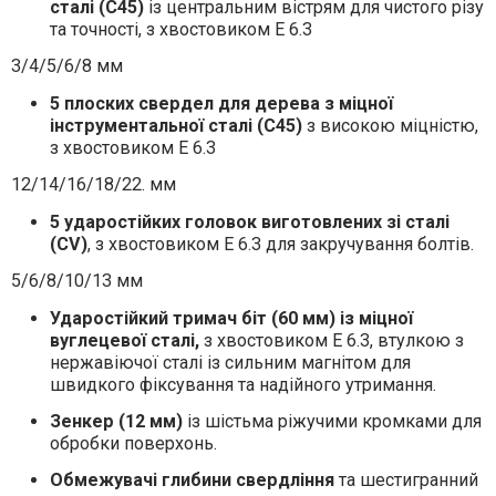
сталі (C45)
із центральним вістрям для чистого різу
та точності, з хвостовиком E 6.3
3/4/5/6/8 мм
5 плоских свердел для дерева
з міцної
інструментальної сталі (C45)
з високою міцністю,
з хвостовиком E 6.3
12/14/16/18/22. мм
5 ударостійких головок виготовлених зі сталі
(CV)
, з хвостовиком E 6.3 для закручування болтів.
5/6/8/10/13 мм
Ударостійкий тримач біт (60 мм) із міцної
вуглецевої сталі,
з хвостовиком E 6.3, втулкою з
нержавіючої сталі із сильним магнітом для
швидкого фіксування та надійного утримання.
Зенкер (12 мм)
із шістьма ріжучими кромками для
обробки поверхонь.
Обмежувачі глибини свердління
та шестигранний