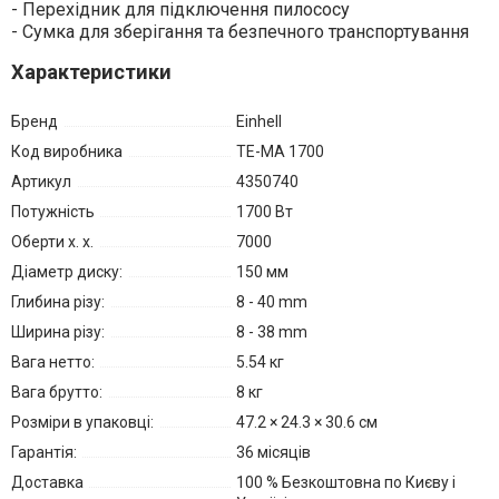
- Перехідник для підключення пилососу
- Сумка для зберігання та безпечного транспортування
Характеристики
Бренд
Einhell
Код виробника
TE-MA 1700
Артикул
4350740
Потужність
1700 Вт
Оберти х. х.
7000
Діаметр диску:
150 мм
Глибина різу:
8 - 40 mm
Ширина різу:
8 - 38 mm
Вага нетто:
5.54 кг
Вага брутто:
8 кг
Розміри в упаковці:
47.2 × 24.3 × 30.6 см
Гарантія:
36 місяців
Доставка
100 % Безкоштовна по Києву і