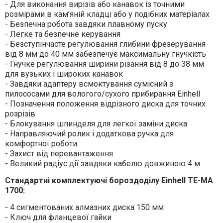
- Для виконання вирізів або канавок із точними
розмірами в кам’яній кладці або у подібних матеріалах
- Безпечна робота завдяки плавному пуску
- Легке та безпечне керування
- Безступінчасте регулювання глибини фрезерування
від 8 мм до 40 мм забезпечує максимальну гнучкість
- Гнучке регулювання ширини різання від 8 до 38 мм
для вузьких і широких канавок
- Завдяки адаптеру всмоктування сумісний з
пилососами для вологого/сухого прибирання Einhell
- Позначення положення відрізного диска для точних
розрізів
- Блокування шпинделя для легкої заміни диска
- Направляючий ролик і додаткова ручка для
комфортної роботи
- Захист від перевантаження
- Великий радіус дії завдяки кабелю довжиною 4 м
Стандартні комплектуючі бороздоділу Einhell TE-MA
1700:
- 4 сигментованих алмазних диска 150 мм
- Ключ для фланцевої гайки