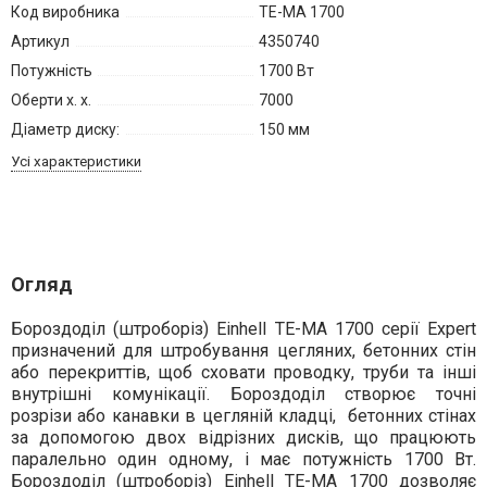
Код виробника
TE-MA 1700
Артикул
4350740
Потужність
1700 Вт
Оберти х. х.
7000
Діаметр диску:
150 мм
Усі характеристики
Огляд
Бороздоділ (штроборіз) Einhell
TE-MA 1700 серії Expert
призначений для штробування цегляних, бетонних стін
або перекриттів, щоб сховати проводку, труби та інші
внутрішні комунікації. Бороздоділ створює точні
розрізи або канавки в цегляній кладці, бетонних стінах
за допомогою двох відрізних дисків, що працюють
паралельно один одному, і має потужність 1700 Вт.
Бороздоділ (штроборіз) Einhell TE-MA 1700 дозволяє