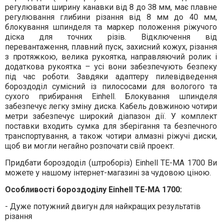
регулювати ширину канавки від 8 до 38 мм, має плавне
регулювання глибини різання від 8 мм до 40 мм,
блокування шпинделя та маркер положення ріжучого
діска для точних різів. Відключення від
перевантаження, плавний пуск, захисний кожух, різання
з протяжкою, велика рукоятка, направляючий ролик і
додаткова рукоятка – усі вони забезпечують безпеку
під час роботи. Завдяки адаптеру пилевідведення
бороздоділ сумісний із пилососами для вологого та
сухого прибирання Einhell. Блокування шпинделя
забезпечує легку зміну диска. Кабель довжиною чотири
метри забезпечує широкий діапазон дії. У комплект
поставки входить сумка для зберігання та безпечного
транспортування, а також чотири алмазні ріжучі диски,
щоб ви могли негайно розпочати свій проект.
Придбати бороздоділ (штроборіз) Einhell TE-MA 1700 Ви
можете у нашому інтернет-магазині за чудовою ціною.
Особливості бороздоділу Einhell TE-MA 1700:
- Дуже потужний двигун для найкращих результатів
різання