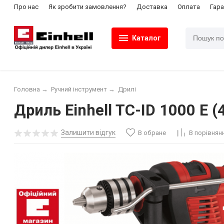
Про нас
Як зробити замовлення?
Доставка
Оплата
Гара
Каталог
Головна
→
Ручний інструмент
→
Дрилі
Дриль Einhell TC-ID 1000 E 
Залишити відгук
В обране
В порівнян