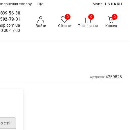
 повернення товару
Ще
Мова:
US
UA
RU
) 839-56-30
0
0
0
) 592-79-01
shop.com.ua
Войти
Обране
Порівняння
Кошик
10:00-17:00
4259825
Артикул:
ості