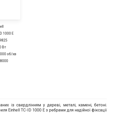
ell
D 1000 E
9825
0 Вт
3000 об/хв
48000
них із свердлінням у дереві, металі, камені, бетоні.
я Einhell TC-ID 1000 E з ребрами для надійної фіксації