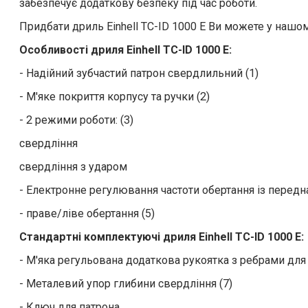
забезпечує додаткову безпеку під час роботи.
Придбати дриль Einhell TC-ID 1000 E Ви можете у нашо
Особливості дриля Einhell TC-ID 1000 E:
- Надійний зубчастий патрон свердлильний (1)
- М'яке покриття корпусу та ручки (2)
- 2 режими роботи: (3)
свердління
свердління з ударом
- Електронне регулювання частоти обертання із передн
- праве/ліве обертання (5)
Стандартні комплектуючі дриля Einhell TC-ID 1000 E:
- М'яка регульована додаткова рукоятка з ребрами для н
- Металевий упор глибини свердління (7)
- Ключ для патрона