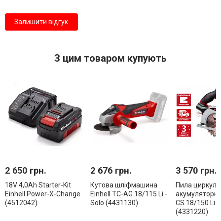
Залишити відгук
З цим товаром купують
2 650 грн.
2 676 грн.
3 570 грн.
18V 4,0Аh Starter-Kit
Кутова шліфмашина
Пила циркуля
Einhell Power-X-Change
Einhell TC-AG 18/115 Li -
акумуляторна 
(4512042)
Solo (4431130)
CS 18/150 Li -
(4331220)