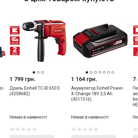
1 799 грн.
1 164 грн.
7 
ої
Дриль Einhell TC-ID 650 E
Акумулятор Einhell Power-
Пе
(4258682)
X-Change 18V 2,5 Ah
ак
(4511516)
бе
HE
Немає в наявності
Немає в наявності
Не