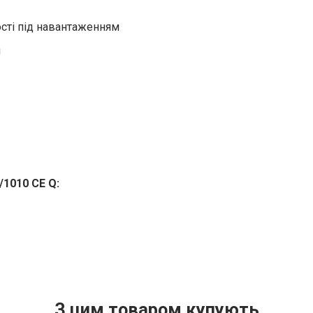
сті під навантаженням
м
/1010 CE Q:
З цим товаром купують