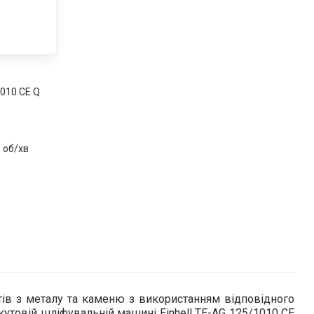
010 CE Q
 об/хв
тів з металу та каменю з використанням відповідного
кутовій шліфувальній машині Einhell TE-AG 125/1010 CE