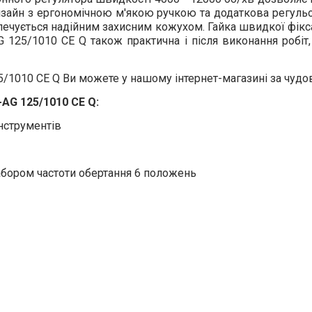
дизайн з ергономічною м'якою ручкою та додаткова регуль
печується надійним захисним кожухом. Гайка швидкої фікс
G 125/1010 CE Q також практична і після виконання робіт,
5/1010 CE Q Ви можете у нашому інтернет-магазині за чудо
-AG 125/1010 CE Q:
інструментів
абором частоти обертання 6 положень