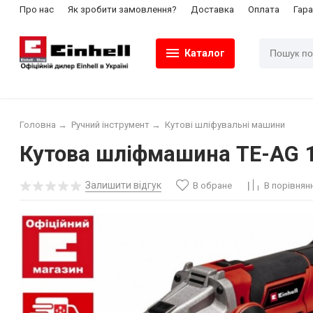
Про нас
Як зробити замовлення?
Доставка
Оплата
Гара
Каталог
Головна
→
Ручний інструмент
→
Кутові шліфувальні машини
Кутова шліфмашина TE-AG 1
Залишити відгук
В обране
В порівнян