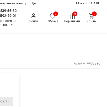
 повернення товару
Ще
Мова:
US
UA
RU
) 839-56-30
0
0
0
) 592-79-01
shop.com.ua
Войти
Обране
Порівняння
Кошик
10:00-17:00
4430890
Артикул:
ості