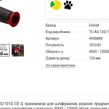
Бренд
Einhell
Код виробника
TE-AG 125/1
Артикул
4430890
Потужність
1010 Вт
Оберти х. х.
4000 - 12000
Діаметр диску:
125 мм
Усі характеристики
5/1010 CE Q призначена для шліфування, різання предме
онного регулятора швидкості 4000 - 12000 об/хв дозволяє 