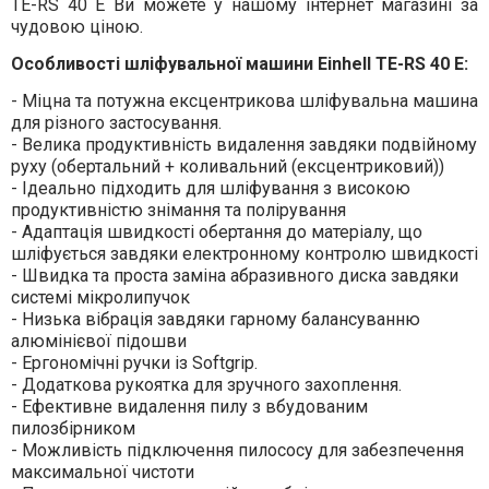
TE-RS 40 E Ви можете у нашому інтернет магазині за
чудовою ціною.
Особливості шліфувальної машини Einhell TE-RS 40 E:
- Міцна та потужна ексцентрикова шліфувальна машина
для різного застосування.
- Велика продуктивність видалення завдяки подвійному
руху (обертальний + коливальний (ексцентриковий))
- Ідеально підходить для шліфування з високою
продуктивністю знімання та полірування
- Адаптація швидкості обертання до матеріалу, що
шліфується завдяки електронному контролю швидкості
- Швидка та проста заміна абразивного диска завдяки
системі мікролипучок
- Низька вібрація завдяки гарному балансуванню
алюмінієвої підошви
- Ергономічні ручки із Softgrip.
- Додаткова рукоятка для зручного захоплення.
- Ефективне видалення пилу з вбудованим
пилозбірником
- Можливість підключення пилососу для забезпечення
максимальної чистоти