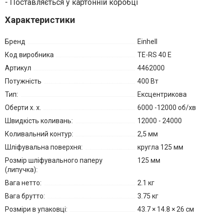
- Поставляється у картонній коробці
Характеристики
Бренд
Einhell
Код виробника
TE-RS 40 E
Артикул
4462000
Потужність
400 Вт
Тип:
Ексцентрикова
Оберти х. х.
6000 -12000 об/хв
Швидкість коливань:
12000 - 24000
Коливальний контур:
2,5 мм
Шліфувальна поверхня:
кругла 125 мм
Розмір шліфувального паперу
125 мм
(липучка):
Вага нетто:
2.1 кг
Вага брутто:
3.75 кг
Розміри в упаковці:
43.7 × 14.8 × 26 см