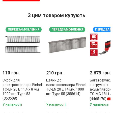
З цим товаром купують
ПЕРЕДЗАМОВЛЕННЯ
ПЕРЕДЗАМОВЛЕННЯ
ПЕРЕДЗАМ
110 грн.
210 грн.
2 679 грн.
Скоби для
Цвяхи до
Багатофункц
електростеплера Einhell
електростеплера Einhell
інструмент
TC-EN 20 E 11,4 х 8 мм,
TC-EN 20 E 14 мм, 1000
акумуляторний
1000 шт, Type 53
шт, Type 55 (355614)
TC-MG 18 Li-S
(353508)
(4465170)
У наявності
У наявності
У наявності