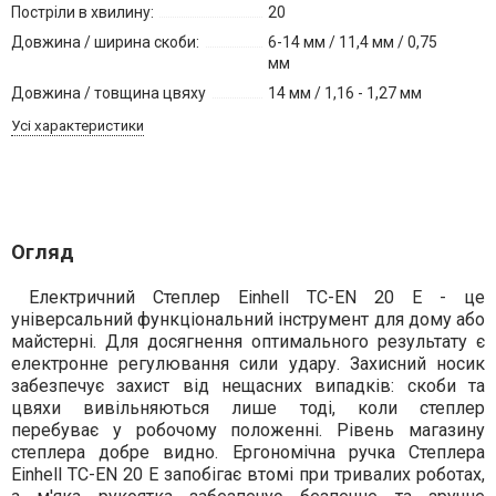
Постріли в хвилину:
20
Довжина / ширина скоби:
6-14 мм / 11,4 мм / 0,75
мм
Довжина / товщина цвяху
14 мм / 1,16 - 1,27 мм
Усі характеристики
Огляд
Електричний Степлер Einhell TC-EN 20 E - це
універсальний функціональний інструмент для дому або
майстерні. Для досягнення оптимального результату є
електронне регулювання сили удару. Захисний носик
забезпечує захист від нещасних випадків: скоби та
цвяхи вивільняються лише тоді, коли степлер
перебуває у робочому положенні. Рівень магазину
степлера добре видно. Ергономічна ручка Степлера
Einhell TC-EN 20 E запобігає втомі при тривалих роботах,