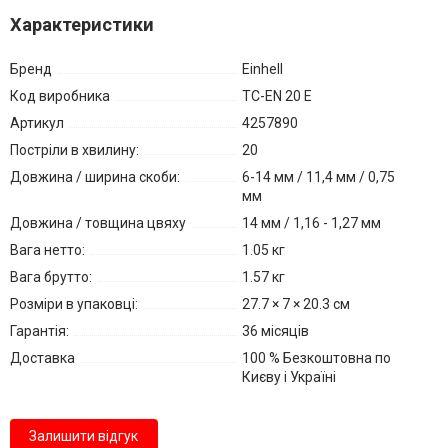
Характеристики
Бренд
Einhell
Код виробника
TC-EN 20 E
Артикул
4257890
Постріли в хвилину:
20
Довжина / ширина скоби:
6-14 мм / 11,4 мм / 0,75
мм
Довжина / товщина цвяху
14 мм / 1,16 - 1,27 мм
Вага нетто:
1.05 кг
Вага брутто:
1.57 кг
Розміри в упаковці:
27.7 × 7 × 20.3 см
Гарантія:
36 місяців
Доставка
100 % Безкоштовна по
Києву і Україні
Залишити відгук