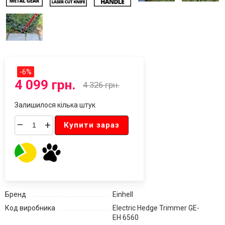
-
6
%
4 099 грн.
4 326 грн.
Залишилося кілька штук
–
+
Купити зараз
Бренд
Einhell
Код виробника
Electric Hedge Trimmer GE-
EH 6560