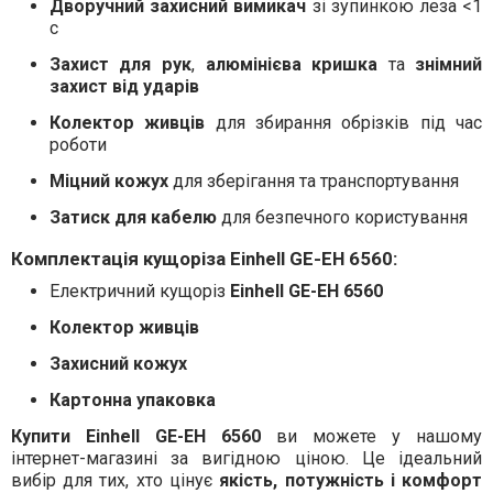
Дворучний захисний вимикач
зі зупинкою леза <1
с
Захист для рук
,
алюмінієва кришка
та
знімний
захист від ударів
Колектор живців
для збирання обрізків під час
роботи
Міцний кожух
для зберігання та транспортування
Затиск для кабелю
для безпечного користування
Комплектація кущоріза Einhell GE-EH 6560:
Електричний кущоріз
Einhell GE-EH 6560
Колектор живців
Захисний кожух
Картонна упаковка
Купити Einhell GE-EH 6560
ви можете у нашому
інтернет-магазині за вигідною ціною. Це ідеальний
вибір для тих, хто цінує
якість, потужність і комфорт