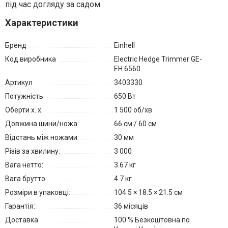
під час догляду за садом.
Характеристики
Бренд
Einhell
Код виробника
Electric Hedge Trimmer GE-
EH 6560
Артикул
3403330
Потужність
650 Вт
Оберти х. х.
1 500 об/хв
Довжина шини/ножа:
66 см / 60 см
Відстань між ножами:
30 мм
Різів за хвилину:
3 000
Вага нетто:
3.67 кг
Вага брутто:
4.7 кг
Розміри в упаковці:
104.5 × 18.5 × 21.5 см
Гарантія:
36 місяців
Доставка
100 % Безкоштовна по