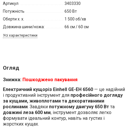
Артикул
3403330
Потужність
650 Вт
Оберти х. х.
1 500 об/хв
Довжина шини/ножа:
66 см / 60 см
Усі характеристики
Огляд
Знижка:
Пошкоджено пакування
Електричний кущоріз Einhell GE-EH 6560
— це надійний
і продуктивний інструмент для
професійного догляду
за кущами, живоплотами та декоративними
рослинами
. Завдяки
потужному двигуну 650 Вт
та
довжині леза 600 мм
, інструмент дозволяє легко
формувати ідеальний контур, навіть на густих і
жорстких кущах.