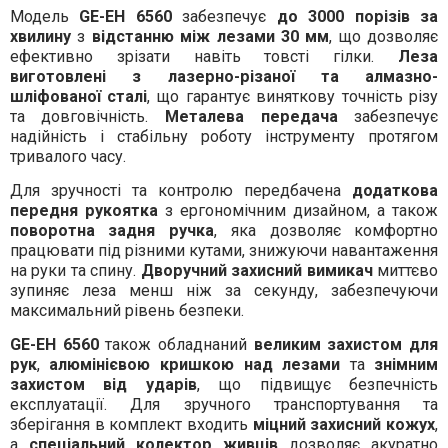
Модель
GE-EH 6560
забезпечує
до 3000 порізів за
хвилину
з
відстанню між лезами 30 мм
, що дозволяє
ефективно зрізати навіть товсті гілки.
Леза
виготовлені з лазерно-різаної та алмазно-
шліфованої сталі
, що гарантує виняткову точність різу
та довговічність.
Металева передача
забезпечує
надійність і стабільну роботу інструменту протягом
тривалого часу.
Для зручності та контролю передбачена
додаткова
передня рукоятка
з ергономічним дизайном, а також
поворотна задня ручка
, яка дозволяє комфортно
працювати під різними кутами, знижуючи навантаження
на руки та спину.
Дворучний захисний вимикач
миттєво
зупиняє леза менш ніж за секунду, забезпечуючи
максимальний рівень безпеки.
GE-EH 6560
також обладнаний
великим захистом для
рук
,
алюмінієвою кришкою над лезами
та
знімним
захистом від ударів
, що підвищує безпечність
експлуатації. Для зручного транспортування та
зберігання в комплект входить
міцний захисний кожух
,
а
спеціальний колектор живців
дозволяє акуратно