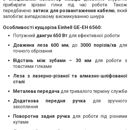
прибирати зрізані гілки під час роботи. Також
передбачено
затиск для розвантаження кабелю
, який
запобігає випадковому висмикуванню шнура.
Особливості кущоріза Einhell GE-EH 6560:
Потужний
двигун 650 Вт
для ефективної роботи
Довжина леза 600 мм
, до
3000 порізів/хв
для
точного обрізання
Відстань між зубами – 30 мм
для роботи з
товстими гілками
Леза з лазерно-різаної та алмазно-шліфованої
сталі
Металева передача
для тривалого терміну служби
Додаткова передня ручка
для зручного
захоплення
Поворотна задня ручка
для роботи під різними
кутами