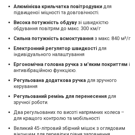
Алюмінієва крильчатка повітродувки
для
підвищеної міцності та довговічності.
Висока потужність обдуву
зі швидкістю
обдування повітрям до макс. 300 км/г
Сильна потужність всмоктування
з макс. 840 м³/г
Електронний регулятор швидкості
для
індивідуального налаштування
Ергономічна головна ручка з м'яким покриттям
і
антивібраційною функцією.
Регульована додаткова ручка
для зручного
керування
Регульований ремінь для перенесення
для
зручної роботи.
Два регульованих по висоті напрямних колеса –
для кращого контролю та мобільності
Великий 45-літровий збірний мішок з оглядовим
віконцем для перевірки рівня заповнення