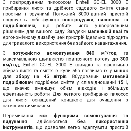
З повітродувним пилососом Einhell GC-EL 3000 E
прибирання листя та дрібного садового сміття стане
простим і зручним! Потужний 3000-ватний пристрій
поєднує в собі функції
повітродувки, пилососа та
подрібнювача
, що робить його універсальним
рішенням для вашого саду. Завдяки
маленькій вазі
та
ергономічному дизайну цей пристрій ідеально підходить
для тривалого використання без зайвого навантаження.
З
потужністю всмоктування 840 м³/год
та
максимальною швидкістю повітряного потоку
до 300
км/год
, Einhell GC-EL 3000 E швидко та ефективно
збирає листя та сміття в купи або поглинає їх у
мішок
для збору на 45 літрів
. Вбудований
металевий
подрібнювач
подрібнює сміття у співвідношенні
15:1
,
що значно зменшує об’єм відходів і збільшує
ефективність роботи. Для легкого прибирання пилосос
для листя оснащений кришкою для очищення з
захисним вимикачем.
Перемикання між
функціями всмоктування та
видування
здійснюється
без використання
інструментів
, що дозволяє легко адаптувати пристрій