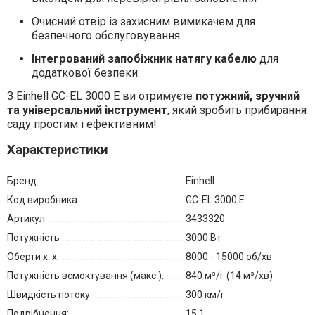
Очисний отвір із захисним вимикачем для
безпечного обслуговування
Інтегрований запобіжник натягу кабелю
для
додаткової безпеки.
З Einhell GC-EL 3000 E ви отримуєте
потужний, зручний
та універсальний інструмент
, який зробить прибирання
саду простим і ефективним!
Характеристики
Бренд
Einhell
Код виробника
GC-EL 3000 E
Артикул
3433320
Потужність
3000 Вт
Оберти х. х.
8000 - 15000 об/хв
Потужність всмоктування (макс.):
840 м³/г (14 м³/хв)
Швидкість потоку:
300 км/г
Подрібнення:
15:1