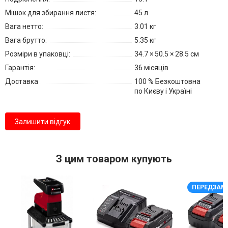
Мішок для збирання листя:
45 л
Вага нетто:
3.01 кг
Вага брутто:
5.35 кг
Розміри в упаковці:
34.7 × 50.5 × 28.5 см
Гарантія:
36 місяців
Доставка
100 % Безкоштовна
по Києву і Україні
Залишити відгук
З цим товаром купують
ПЕРЕДЗАМ