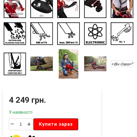
4 249 грн.
У наявності
–
+
Купити зараз