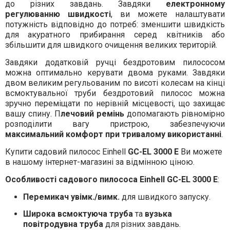
до різних завдань. Завдяки
електронному
регулюванню швидкості
, ви можете налаштувати
потужність відповідно до потреб: зменшити швидкість
для акуратного прибирання серед квітників або
збільшити для швидкого очищення великих територій.
Завдяки додатковій ручці бездротовим пилососом
можна оптимально керувати двома руками. Завдяки
двом великим регульованим по висоті колесам на кінці
всмоктувальної труби бездротовий пилосос можна
зручно переміщати по нерівній місцевості, що захищає
вашу спину. П
лечовий ремінь
допомагають рівномірно
розподілити вагу пристрою, забезпечуючи
максимальний комфорт при тривалому використанні
.
Купити садовий пилосос Einhell
GC-EL 3000 E
Ви можете
в нашому інтернет-магазині за відмінною ціною.
Особливості садового пилососа Einhell GC-EL 3000 E
:
Перемикач увімк./вимк.
для швидкого запуску.
Широка всмоктуюча труба
та
вузька
повітродувна труба
для різних завдань.