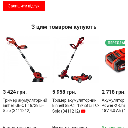
Залишити відгук
З цим товаром купують
ПЕРЕДЗАМ
3 424 грн.
5 958 грн.
2 718 грн.
Тример акумуляторний
Тример акумуляторний
Акумулятор Ei
Einhell GE-CT 18/28 Li-
Einhell GE-CT 18/28 Li TC-
Power-X-Chan
Solo (3411242)
18V 4,0 Ah (4
Solo (3411212)
Немає в наявності
Немає в наявності
У наявності