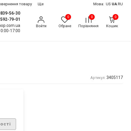
 повернення товару
Ще
Мова:
US
UA
RU
) 839-56-30
0
0
0
) 592-79-01
shop.com.ua
Войти
Обране
Порівняння
Кошик
10:00-17:00
3405117
Артикул:
ості