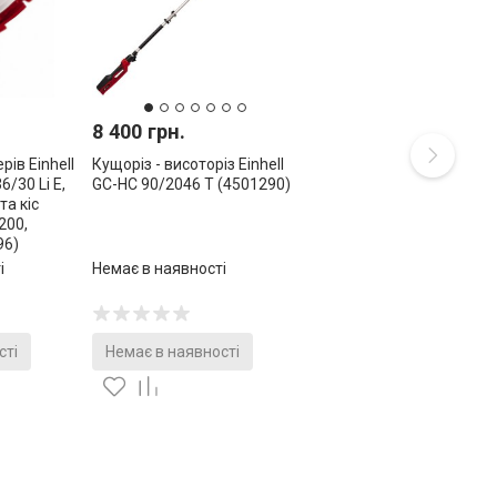
8 400 грн.
ів Einhell
Кущоріз - висоторіз Einhell
6/30 Li E,
GC-HC 90/2046 T (4501290)
та кіс
200,
96)
і
Немає в наявності
сті
Немає в наявності