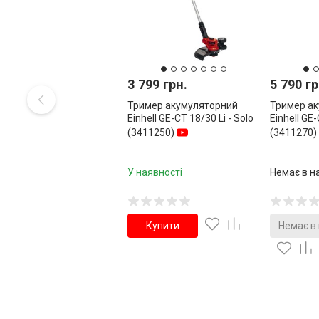
3 799 грн.
5 790 гр
Тример акумуляторний
Тример а
Einhell GE-CT 18/30 Li - Solo
Einhell GE
(3411250)
(3411270)
У наявності
Немає в н
Купити
Немає в