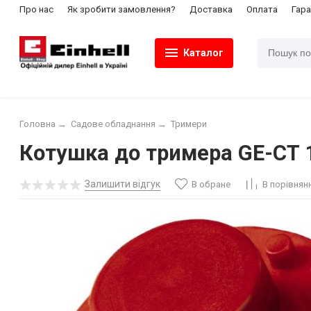
Про нас
Як зробити замовлення?
Доставка
Оплата
Гара
Каталог
Головна
→
Садове обладнання
→
Тримери
Котушка до тримера GE-CT 1
Залишити відгук
В обране
В порівнян