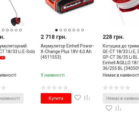
н.
2 718 грн.
228 грн.
кумуляторний
Акумулятор Einhell Power-
Котушка до тример
-CT 18/33 Li E-Solo
X-Change Plus 18V 4,0 Ah
GE-CT 18/33 Li E, 3
(4511553)
GP-CT 36/35 Li BL 
Einhell AGILLO 18/
36/255 BL (34050
аявності
У наявності
Немає в наявност
 наявності
Купити
Немає в наявно