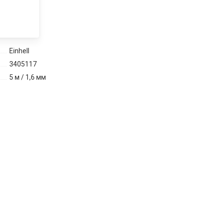
Einhell
3405117
5 м / 1,6 мм