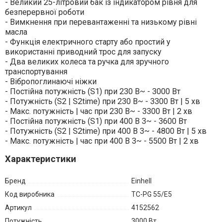
- Великий 25-літровий бак із індикатором рівня для
безперервної роботи
- Вимкнення при перевантаженні та низькому рівні
масла
- Функція електричного старту або простий у
використанні приводний трос для запуску
- Два великих колеса та ручка для зручного
транспортування
- Вібропоглинаючі ніжки
- Постійна потужність (S1) при 230 В~ - 3000 Вт
- Потужність (S2 | S2time) при 230 В~ - 3300 Вт | 5 хв
- Макс. потужність | час при 230 В~ - 3300 Вт | 2 хв
- Постійна потужність (S1) при 400 В 3~ - 3600 Вт
- Потужність (S2 | S2time) при 400 В 3~ - 4800 Вт | 5 хв
- Макс. потужність | час при 400 В 3~ - 5500 Вт | 2 хв
Характеристики
Бренд
Einhell
Код виробника
TC-PG 55/E5
Артикул
4152562
Потужність
3000 Вт