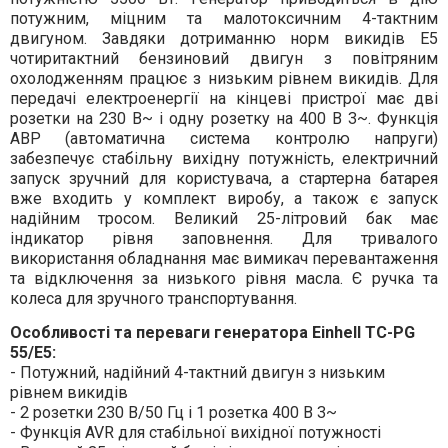
потужним, міцним та малотоксичним 4-тактним
двигуном. Завдяки дотриманню норм викидів Е5
чотиритактний бензиновий двигун з повітряним
охолодженням працює з низьким рівнем викидів. Для
передачі електроенергії на кінцеві пристрої має дві
розетки на 230 В~ і одну розетку на 400 В 3~. Функція
АВР (автоматична система контролю напруги)
забезпечує стабільну вихідну потужність, електричний
запуск зручний для користувача, а стартерна батарея
вже входить у комплект виробу, а також є запуск
надійним тросом. Великий 25-літровий бак має
індикатор рівня заповнення. Для тривалого
використання обладнання має вимикач перевантаження
та відключення за низького рівня масла. Є ручка та
колеса для зручного транспортування.
Особливості та переваги генератора Einhell TC-PG
55/E5:
- Потужний, надійний 4-тактний двигун з низьким
рівнем викидів
- 2 розетки 230 В/50 Гц і 1 розетка 400 В 3~
- Функція AVR для стабільної вихідної потужності