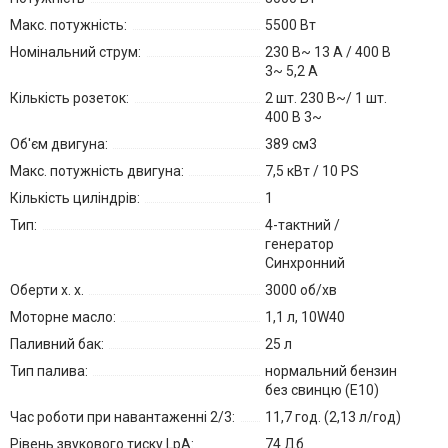
Макс. потужність:
5500 Вт
Номінальний струм:
230 В~ 13 А / 400 В
3~ 5,2 А
Кількість розеток:
2 шт. 230 В~/ 1 шт.
400 В 3~
Об'єм двигуна:
389 см3
Макс. потужність двигуна:
7,5 кВт / 10 PS
Кількість циліндрів:
1
Тип:
4-тактний /
генератор
Синхронний
Оберти х. х.
3000 об/хв
Моторне масло:
1,1 л, 10W40
Паливний бак:
25 л
Тип палива:
нормальний бензин
без свинцю (E10)
Час роботи при навантаженні 2/3:
11,7 год. (2,13 л/год)
Рівень звукового тиску LpA:
74 Дб