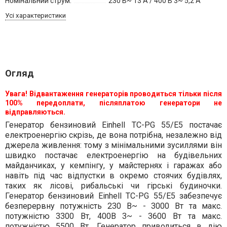
Номінальний струм:
230 В~ 13 А / 400 В 3~ 5,2 А
Усі характеристики
Огляд
Увага! Відвантаження генераторів проводиться тільки після
100% передоплати, післяплатою генератори не
відправляються.
Генератор бензиновий Einhell TC-PG 55/E5 постачає
електроенергію скрізь, де вона потрібна, незалежно від
джерела живлення: тому з мінімальними зусиллями він
швидко постачає електроенергію на будівельних
майданчиках, у кемпінгу, у майстернях і гаражах або
навіть під час відпустки в окремо стоячих будівлях,
таких як лісові, рибальські чи гірські будиночки.
Генератор бензиновий Einhell TC-PG 55/E5 забезпечує
безперервну потужність 230 В~ - 3000 Вт та макс.
потужністю 3300 Вт, 400В 3~ - 3600 Вт та макс.
потужністю 5500 Вт. Генератор приводиться в дію