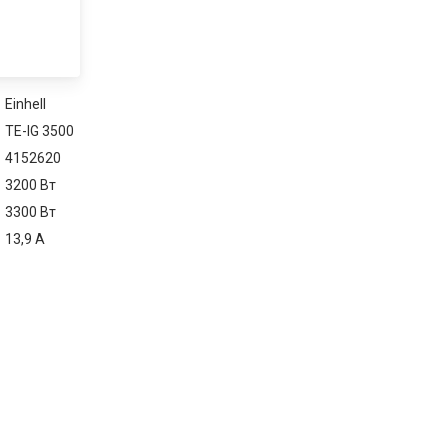
Einhell
TE-IG 3500
4152620
3200 Вт
3300 Вт
13,9 А