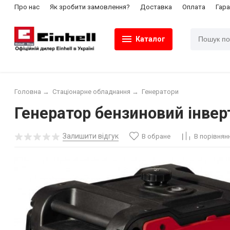
Про нас
Як зробити замовлення?
Доставка
Оплата
Гара
Каталог
Головна
→
Стаціонарне обладнання
→
Генератори
Генератор бензиновий інверт
Залишити відгук
В обране
В порівнян