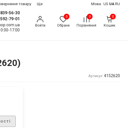
 повернення товару
Ще
Мова:
US
UA
RU
) 839-56-30
0
0
0
) 592-79-01
shop.com.ua
Войти
Обране
Порівняння
Кошик
10:00-17:00
2620)
4152620
Артикул:
ості