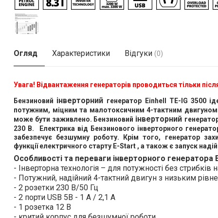
Огляд
Характеристики
Відгуки
(0)
Увага! Відвантаження генераторів проводиться тільки піс
інверторний
Бензиновий
генератор Einhell TE-IG 3500 і
потужним, міцним та малотоксичним 4-тактним двигуном з
інверторний
може бути заживлено. Бензиновий
генератор
230 В. Електрика від Бензинового інверторного генератора
забезпечує безшумну роботу. Крім того, генератор за
функції електричного старту E-Start , а також є запуск над
Особливості та переваги
інверторного
генератора Ei
- Інверторна технологія – для потужності без стрибків 
- Потужний, надійний 4-тактний двигун з низьким рівн
- 2 розетки 230 В/50 Гц
- 2 порти USB 5В - 1 А / 2,1 А
- 1 розетка 12 В
- критий корпус для безшумної роботи