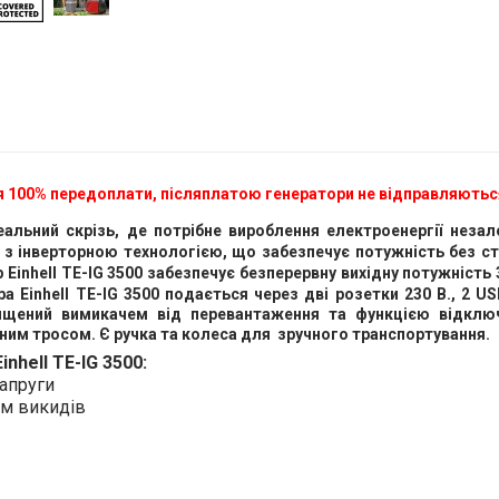
ля 100% передоплати, післяплатою генератори не відправляютьс
деальний скрізь, де потрібне вироблення електроенергії нез
 інверторною технологією, що забезпечує потужність без стр
 Einhell TE-IG 3500 забезпечує безперервну вихідну потужність 
 Einhell TE-IG 3500 подається через дві розетки 230 В., 2 U
хищений вимикачем від перевантаження та функцією відключ
ійним тросом. Є ручка та колеса для зручного транспортування.
nhell TE-IG 3500:
напруги
ем викидів