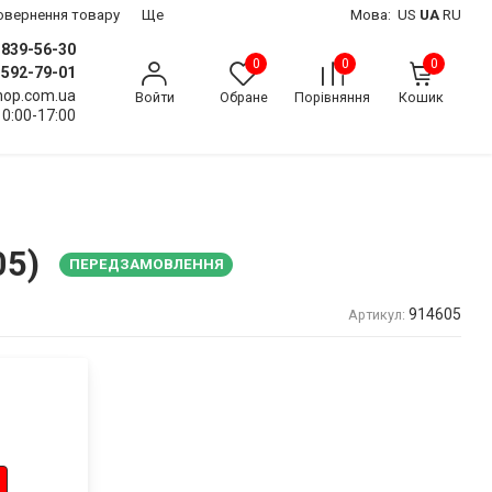
 повернення товару
Ще
Мова:
US
UA
RU
) 839-56-30
0
0
0
) 592-79-01
shop.com.ua
Войти
Обране
Порівняння
Кошик
10:00-17:00
05)
ПЕРЕДЗАМОВЛЕННЯ
914605
Артикул: