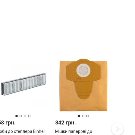
58 грн.
342 грн.
оби до степлера Einhell
Мішки паперові до