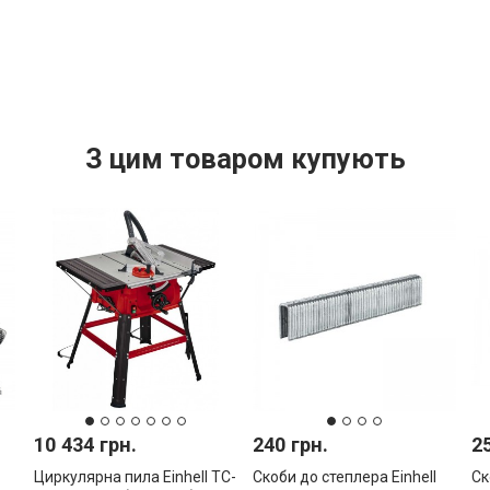
З цим товаром купують
10 434 грн.
240 грн.
2
Циркулярна пила Einhell TC-
Скоби до степлера Einhell
Ск