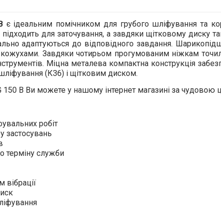
B
є ідеальним помічником для грубого шліфування та ко
о підходить для заточування, а завдяки щітковому диску т
еально адаптуються до відповідного завдання. Шарикопідш
 кожухами. Завдяки чотирьом прогумованим ніжкам точил
нструментів. Міцна металева компактна конструкція забе
 шліфування (К36) і щітковим диском.
 150 B Ви можете у нашому інтернет магазині за чудовою 
фувальних робіт
ру застосувань
в
го терміну служби
м вібрації
диск
шліфування