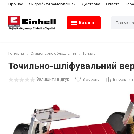
Про нас
Як зробити замовлення?
Доставка
Оплата
Гара
Каталог
Головна
→
Стаціонарне обладнання
→
Точила
Точильно-шліфувальний вер
Залишити відгук
В обране
В порівнян