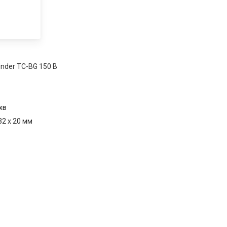
inder TC-BG 150 B
хв
32 x 20 мм