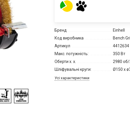
Бренд
Einhell
Код виробника
Bench Gr
Артикул
4412634
Макс. потужність:
350 Вт
Оберти х. х.
2980 об/
Шліфувальні круги:
Ø150 x ø
Усі характеристики