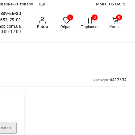
 повернення товару
Ще
Мова:
US
UA
RU
) 839-56-30
0
0
0
) 592-79-01
shop.com.ua
Войти
Обране
Порівняння
Кошик
10:00-17:00
4412634
Артикул:
ості