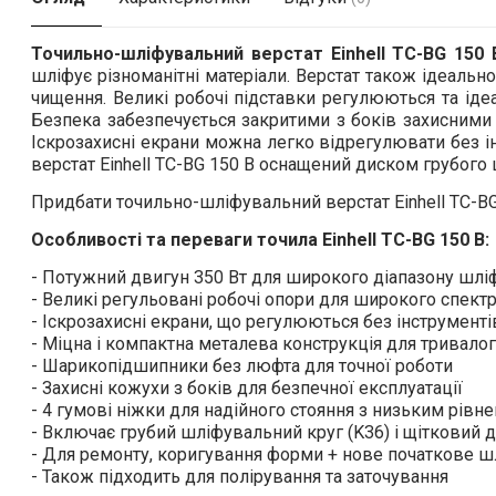
Точильно-шліфувальний верстат Einhell TC-BG 150 
шліфує різноманітні матеріали. Верстат також ідеальн
чищення. Великі робочі підставки регулюються та ід
Безпека забезпечується закритими з боків захисними
Іскрозахисні екрани можна легко відрегулювати без і
верстат Einhell TC-BG 150 B оснащений диском грубого
Придбати точильно-шліфувальний верстат Einhell TC-BG
Особливості та переваги точила Einhell TC-BG 150 B:
- Потужний двигун 350 Вт для широкого діапазону шлі
- Великі регульовані робочі опори для широкого спект
- Іскрозахисні екрани, що регулюються без інструменті
- Міцна і компактна металева конструкція для тривало
- Шарикопідшипники без люфта для точної роботи
- Захисні кожухи з боків для безпечної експлуатації
- 4 гумові ніжки для надійного стояння з низьким рівне
- Включає грубий шліфувальний круг (K36) і щітковий 
- Для ремонту, коригування форми + нове початкове 
- Також підходить для полірування та заточування