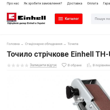
Про нас
Як зробити замовлення?
Доставка
Оплата
Гара
Каталог
Головна
→
Стаціонарне обладнання
→
Точила
Точило стрічкове Einhell TH
Залишити відгук
В обране
В порівнян