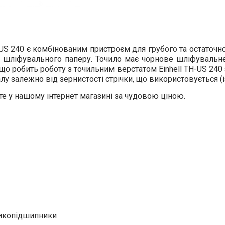
-US 240 є комбінованим пристроєм для грубого та остаточн
 шліфувального паперу. Точило має чорнове шліфувальне 
о робить роботу з точильним верстатом Einhell TH-US 240
алу залежно від зернистості стрічки, що використовується (і
те у нашому інтернет магазині за чудовою ціною.
рикопідшипники