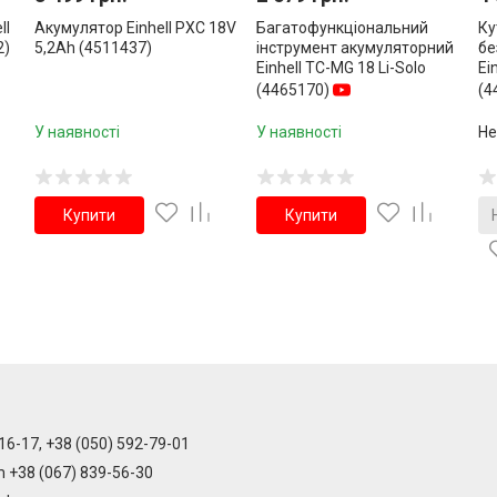
ll
Акумулятор Einhell PXC 18V
Багатофункціональний
Ку
2)
5,2Ah (4511437)
інструмент акумуляторний
бе
Einhell TC-MG 18 Li-Solo
Ei
(4465170)
(4
У наявності
У наявності
Не
Купити
Купити
16-17, +38 (050) 592-79-01
m +38 (067) 839-56-30