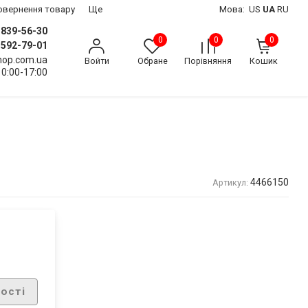
 повернення товару
Ще
Мова:
US
UA
RU
) 839-56-30
0
0
0
) 592-79-01
shop.com.ua
Войти
Обране
Порівняння
Кошик
10:00-17:00
4466150
Артикул:
ості