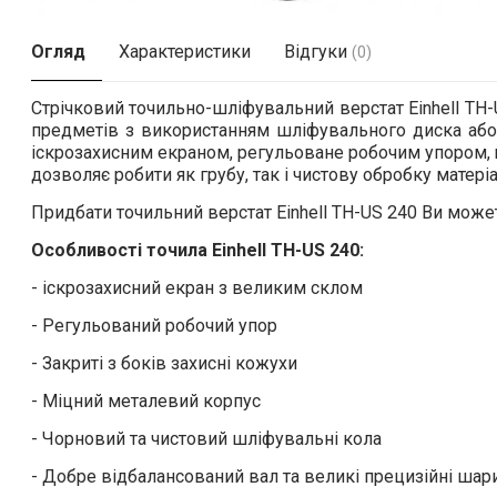
Огляд
Характеристики
Відгуки
(0)
Стрічковий точильно-шліфувальний верстат Einhell TH
предметів з використанням шліфувального диска або
іскрозахисним екраном, регульоване робочим упором, щ
дозволяє робити як грубу, так і чистову обробку матері
Придбати точильний верстат Einhell TH-US 240 Ви може
Особливості точила Einhell TH-US 240:
- іскрозахисний екран з великим склом
- Регульований робочий упор
- Закриті з боків захисні кожухи
- Міцний металевий корпус
- Чорновий та чистовий шліфувальні кола
- Добре відбалансований вал та великі прецизійні ша