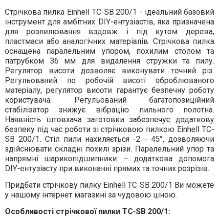
Стрічкова пилка Einhell TC-SB 200/1 - ідеальний базовий
інструмент для амбітних DIY-ентузіастів, яка призначена
для розпилювання вздовж і під кутом дерева,
пластмаси або аналогічних матеріалів. Стрічкова пилка
оснащена паралельним упором, похилим столом та
патрубком 36 мм для видалення стружки та пилу.
Регулятор висоти дозволяє виконувати точний різ.
Регульований по робочій висоті оброблюваного
матеріалу, регулятор висоти гарантує безпечну роботу
користувача. Регульований багатопозиційний
стабілізатор знижує вібрацію пильного полотна.
Наявність штовхача заготовки забезпечує додаткову
безпеку під час роботи зі стрічковою пилкою Einhell TC-
SB 200/1. Стіл пили нахиляється -2 - 45°, дозволяючи
здійснювати складні похилі зрізи. Паралельний упор та
напрямні шарикопідшипники – додаткова допомога
DIY-ентузіасту при виконанні прямих та точних розрізів.
Придбати стрічкову пилку Einhell TC-SB 200/1 Ви можете
у нашому інтернет магазині за чудовою ціною.
Особливості стрічкової пилки TC-SB 200/1: