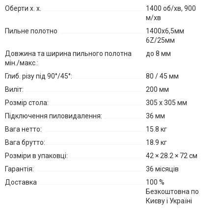
Оберти х. х.
1400 об/хв, 900
м/хв
Пильне полотно
1400x6,5мм
6Z/25мм
Довжина та ширина пильного полотна
до 8 мм
мін./макс.:
Глиб. різу під 90°/45°:
80 / 45 мм
Виліт:
200 мм
Розмір стола:
305 x 305 мм
Підключення пиловидалення:
36 мм
Вага нетто:
15.8 кг
Вага брутто:
18.9 кг
Розміри в упаковці:
42 × 28.2 × 72 см
Гарантія:
36 місяців
Доставка
100 %
Безкоштовна по
Києву і Україні