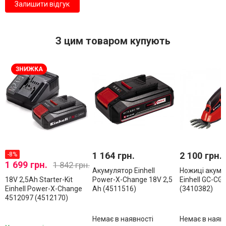
Залишити відгук
З цим товаром купують
ЗНИЖКА
1 164 грн.
2 100 грн.
-8%
1 699 грн.
1 842 грн.
Акумулятор Einhell
Ножиці акуму
18V 2,5Аh Starter-Kit
Power-X-Change 18V 2,5
Einhell GC-CG 
Einhell Power-X-Change
Ah (4511516)
(3410382)
4512097 (4512170)
Немає в наявності
Немає в наяв