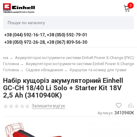
0
+38 (044) 592-16-17, +38 (050) 592-79-01
+38 (050) 972-26-28, +38 (067) 839-56-30
овна
→
Акумуляторні інструменти системи Einhell Power X-Change (PXC)
Головна
→
Акумуляторні інструменти системи Einhell Power X-Change (
Головна
→
Садове обладнання
→
Кущорізи та ножиці для трави
Набір кущоріз акумуляторний Einhell
GC-CH 18/40 Li Solo + Starter Kit 18V
2,5 Ah (3410940K)
Залишити відгук
3410940K
Артикул: