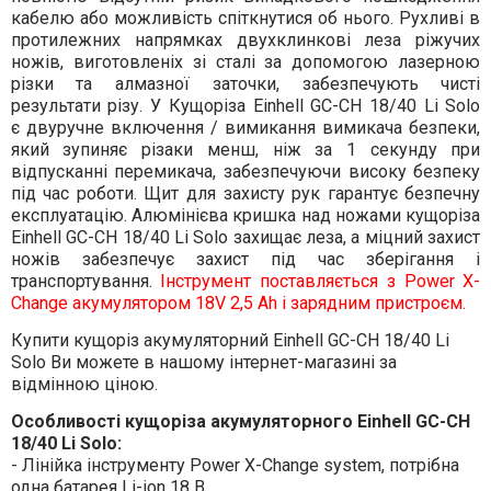
кабелю або можливість спіткнутися об нього. Рухливі в
протилежних напрямках двухклинкові леза ріжучих
ножів, виготовленіх зі сталі за допомогою лазерною
різки та алмазної заточки, забезпечують чисті
результати різу. У Кущоріза Einhell
GC-CH 18/40 Li Solo
є
двуручне включення / вимикання вимикача безпеки,
який зупиняє різаки менш, ніж за 1 секунду при
відпусканні перемикача, забезпечуючи високу безпеку
під час роботи. Щит для захисту рук гарантує безпечну
експлуатацію. Алюмінієва кришка над ножами кущоріза
Einhell
GC-CH 18/40 Li Solo
захищає леза, а міцний захист
ножів забезпечує захист під час зберігання і
транспортування.
Інструмент поставляється з Power X-
Change акумулятором 18V 2,5 Ah і зарядним пристроєм.
Купити кущоріз акумуляторний Einhell GC-CH 18/40 Li
Solo Ви можете в нашому інтернет-магазині за
відмінною ціною.
Особливості кущоріза акумуляторного Einhell GC-CH
18/40 Li Solo:
- Лінійка інструменту Power X-Change system, потрібна
одна батарея Li-ion 18 В