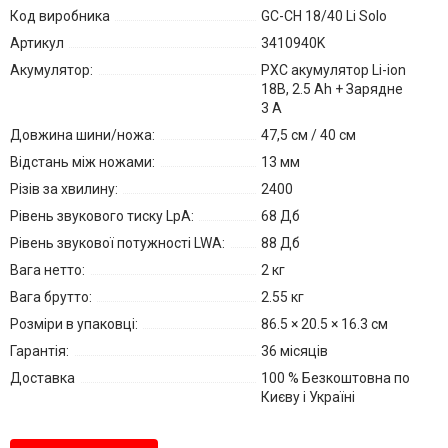
Код виробника
GC-CH 18/40 Li Solo
Артикул
3410940K
Акумулятор:
PXC акумулятор Li-ion
18В, 2.5 Ah + Зарядне
3 А
Довжина шини/ножа:
47,5 см / 40 см
Відстань між ножами:
13 мм
Різів за хвилину:
2400
Рівень звукового тиску LpA:
68 Дб
Рівень звукової потужності LWA:
88 Дб
Вага нетто:
2 кг
Вага брутто:
2.55 кг
Розміри в упаковці:
86.5 × 20.5 × 16.3 см
Гарантія:
36 місяців
Доставка
100 % Безкоштовна по
Києву і Україні