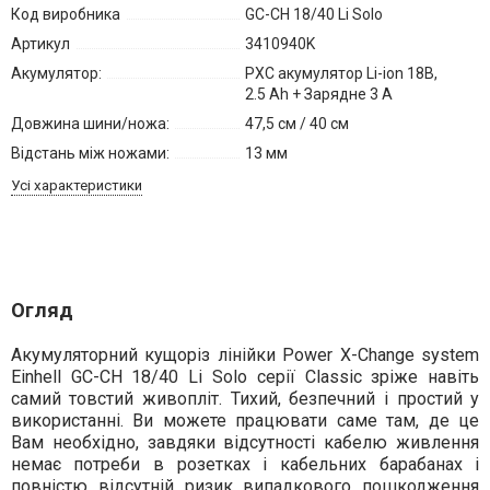
Код виробника
GC-CH 18/40 Li Solo
Артикул
3410940K
Акумулятор:
PXC акумулятор Li-ion 18В,
2.5 Ah + Зарядне 3 А
Довжина шини/ножа:
47,5 см / 40 см
Відстань між ножами:
13 мм
Усі характеристики
Огляд
Акумуляторний кущоріз лінійки Power X-Change system
Einhell GC-CH 18/40 Li Solo серії Classic зріже навіть
самий товстий живопліт. Тихий, безпечний і простий у
використанні. Ви можете працювати саме там, де це
Вам необхідно, завдяки відсутності кабелю живлення
немає потреби в розетках і кабельних барабанах і
повністю відсутній ризик випадкового пошкодження