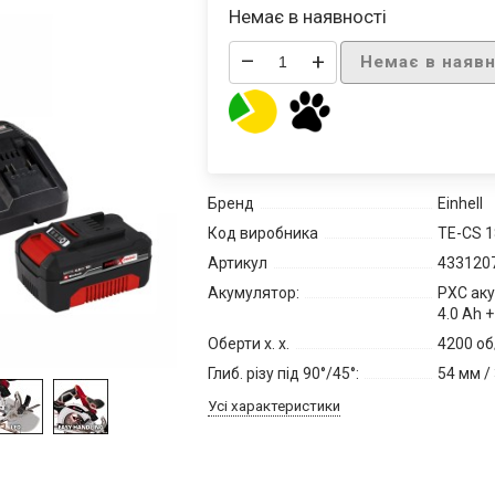
Немає в наявності
–
+
Немає в наявн
Бренд
Einhell
Код виробника
TE-CS 18
Артикул
4331207
Акумулятор:
PXC аку
4.0 Ah 
Оберти х. х.
4200 об
Глиб. різу під 90°/45°:
54 мм /
Усі характеристики