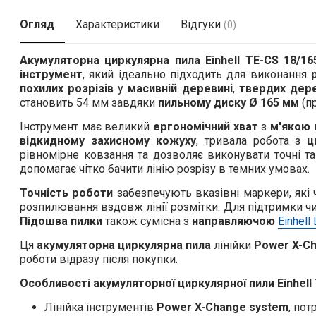
Огляд
Характеристики
Відгуки
(0)
Акумуляторна циркулярна пила
Einhell TE-CS 18/16
інструмент
, який ідеально підходить для виконання
похилих розрізів
у
масивній деревині
,
твердих дере
становить 54 мм завдяки
пильному диску Ø 165 мм
(пр
Інструмент має великий
ергономічний хват
з
м'якою
відкидному захисному кожуху
, тривала робота з
ц
рівномірне ковзання та дозволяє виконувати точні т
допомагає чітко бачити лінію розрізу в темних умовах.
Точність роботи
забезпечують вказівні маркери, які ч
розпилювання вздовж лінії розмітки. Для підтримки чи
Підошва пилки
також сумісна з
направляючою
Einhell
Ця
акумуляторна циркулярна пила
лінійки
Power X-C
роботи відразу після покупки.
Особливості акумуляторної циркулярної пили Einhell T
Лінійка інструментів
Power X-Change system
, пот