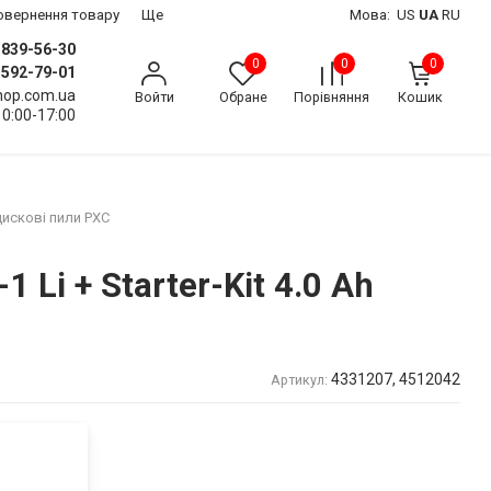
 повернення товару
Ще
Мова:
US
UA
RU
) 839-56-30
0
0
0
) 592-79-01
shop.com.ua
Войти
Обране
Порівняння
Кошик
10:00-17:00
дискові пили PXC
Li + Starter-Kit 4.0 Ah
4331207, 4512042
Артикул: