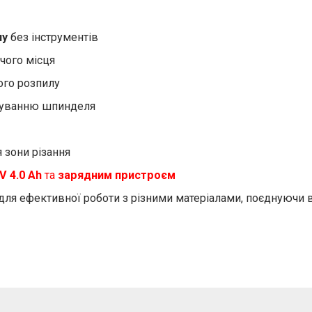
лу
без інструментів
чого місця
ого розпилу
куванню шпинделя
 зони різання
 4.0 Ah
та
зарядним пристроєм
для ефективної роботи з різними матеріалами, поєднуючи ви