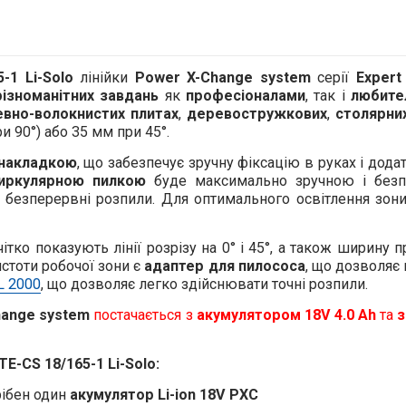
5-1 Li-Solo
лінійки
Power X-Change system
серії
Expert
різноманітних завдань
як
професіоналами
, так і
любите
вно-волокнистих плитах
,
деревостружкових
,
столярни
и 90°) або 35 мм при 45°.
 накладкою
, що забезпечує зручну фіксацію в руках і дод
иркулярною пилкою
буде максимально зручною і без
а безперервні розпили. Для оптимального освітлення зон
ітко показують лінії розрізу на 0° і 45°, а також ширину 
стоти робочої зони є
адаптер для пилососа
, що дозволяє 
 L 2000
, що дозволяє легко здійснювати точні розпили.
hange system
постачається з
акумулятором 18V 4.0 Ah
та
з
E-CS 18/165-1 Li-Solo:
рібен один
акумулятор Li-ion 18V PXC