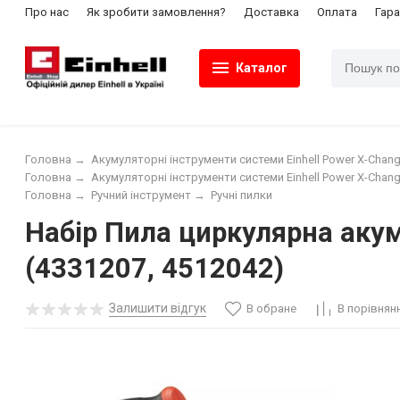
Про нас
Як зробити замовлення?
Доставка
Оплата
Гара
Каталог
Головна
→
Акумуляторні інструменти системи Einhell Power X-Chang
Головна
→
Акумуляторні інструменти системи Einhell Power X-Chang
Головна
→
Ручний інструмент
→
Ручні пилки
Набір Пила циркулярна акумул
(4331207, 4512042)
Залишити відгук
В обране
В порівнян