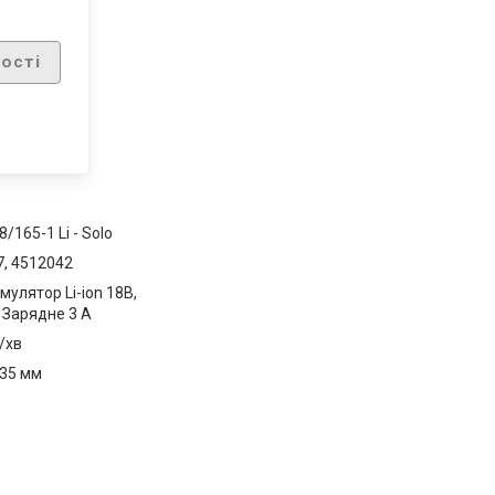
ості
/165-1 Li - Solo
, 4512042
мулятор Li-ion 18В,
+ Зарядне 3 А
/хв
 35 мм