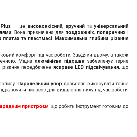
 Plus
— це
високоякісний
,
зручний
та
універсальний
лями
. Вона призначена для
поздовжніх
,
поперечних
і
х плитах
та
пластмасі
.
Максимальна глибина різання
атковий комфорт під час роботи. Завдяки цьому, а також
печною. Міцна
алюмінієва підошва
забезпечує гарне
и різання передбачене
яскраве LED підсвічування
, що
пропилу.
Паралельний упор
дозволяє виконувати точне
підключити пилосос для видалення пилу під час роботи.
арядним пристроєм
,
що робить інструмент готовим до