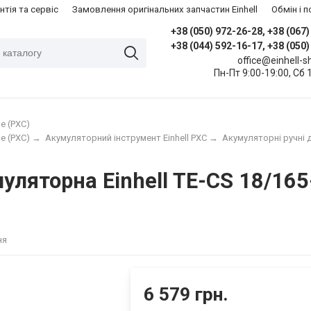
нтія та сервіс
Замовлення оригінальних запчастин Einhell
​Обмін і
+38 (050) 972-26-28, +38 (067
+38 (044) 592-16-17, +38 (050
office@einhell-
Пн-Пт 9:00-19:00, Сб 
e (PXC)
e (PXC)
→
Акумуляторний інструмент Einhell PXC
→
Акумуляторні ручні 
яторна Einhell TE-CS 18/165-1 
ня
6 579 грн.