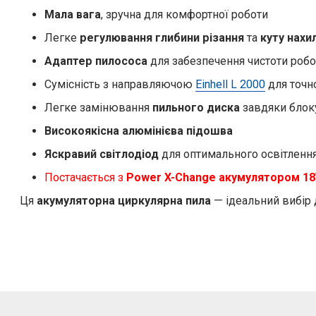
Мала вага
, зручна для комфортної роботи
Легке
регулювання глибини різання
та
куту нахи
Адаптер пилососа
для забезпечення чистоти робо
Сумісність з направляючою
Einhell L 2000
для точн
Легке замінювання
пильного диска
завдяки бло
Високоякісна алюмінієва підошва
Яскравий світлодіод
для оптимального освітлення
Постачається з
Power X-Change акумулятором 18V
Ця
акумуляторна циркулярна пила
— ідеальний вибір 