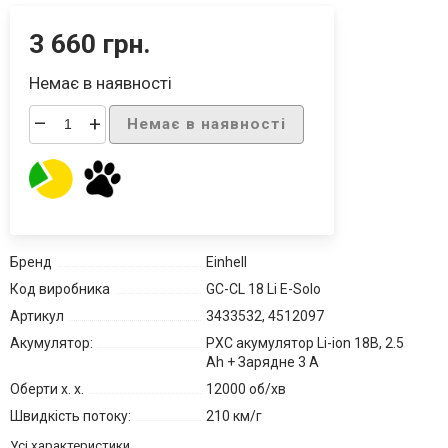
3 660 грн.
Немає в наявності
–
+
Немає в наявності
Бренд
Einhell
Код виробника
GC-CL 18 Li E-Solo
Артикул
3433532, 4512097
Акумулятор:
PXC акумулятор Li-ion 18В, 2.5
Ah + Зарядне 3 А
Оберти х. х.
12000 об/хв
Швидкість потоку:
210 км/г
Усі характеристики