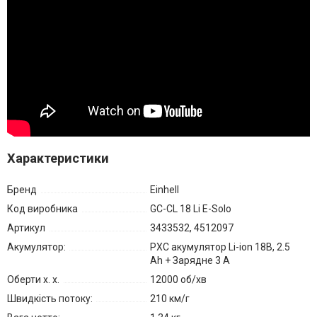
Характеристики
Бренд
Einhell
Код виробника
GC-CL 18 Li E-Solo
Артикул
3433532, 4512097
Акумулятор:
PXC акумулятор Li-ion 18В, 2.5
Ah + Зарядне 3 А
Оберти х. х.
12000 об/хв
Швидкість потоку:
210 км/г