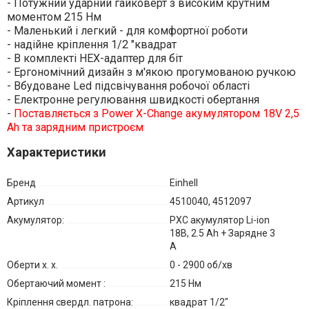
- Потужний ударний гайковерт з високим крутним
моментом 215 Нм
- Маленький і легкий - для комфортної роботи
- надійне кріплення 1/2 "квадрат
- В комплекті HEX-адаптер для біт
- Ергономічний дизайн з м'якою прогумованою ручкою
- Вбудоване Led підсвічування робочої області
- Електронне регулювання швидкості обертання
-
Поставляється з Power X-Change акумулятором 18V 2,5
Ah та зарядним пристроєм
Характеристики
Бренд
Einhell
Артикул
4510040, 4512097
Акумулятор:
PXC акумулятор Li-ion
18В, 2.5 Ah + Зарядне 3
А
Оберти х. х.
0 - 2900 об/хв
Обертаючий момент :
215 Нм
Кріплення свердл. патрона:
квадрат 1/2"