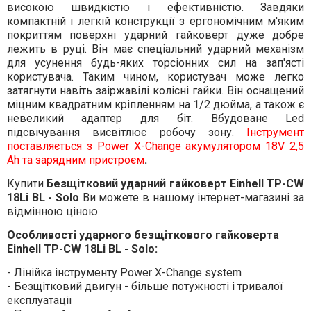
високою швидкістю і ефективністю. Завдяки
компактній і легкій конструкції з ергономічним м'яким
покриттям поверхні ударний гайковерт дуже добре
лежить в руці. Він має спеціальний ударний механізм
для усунення будь-яких торсіонних сил на зап'ясті
користувача. Таким чином, користувач може легко
затягнути навіть заіржавілі колісні гайки. Він оснащений
міцним квадратним кріпленням на 1/2 дюйма, а також є
невеликий адаптер для біт. Вбудоване Led
підсвічування висвітлює робочу зону.
Інструмент
поставляється з Power X-Change акумулятором 18V 2,5
Ah та зарядним пристроєм
.
Купити
Безщітковий ударний гайковерт Einhell TP-CW
18Li BL - Solo
Ви можете в нашому інтернет-магазині за
відмінною ціною.
Особливості ударного безщіткового гайковерта
Einhell TP-CW 18Li BL - Solo:
- Лінійка інструменту Power X-Change system
- Безщітковий двигун - більше потужності і тривалої
експлуатації