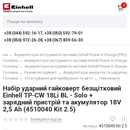
0
+38 (044) 592-16-17, +38 (050) 592-79-01
+38 (050) 972-26-28, +38 (067) 839-56-30
овна
→
Акумуляторні інструменти системи Einhell Power X-Change (PXC)
Головна
→
Акумуляторні інструменти системи Einhell Power X-Change (
Головна
→
Акумуляторні інструменти системи Einhell Power X-Change (
Головна
→
Ручний інструмент
→
Акумуляторні викрутки та шурупокр
Головна
→
Устаткування для прибирання та авто
→
Гайковерти
Набір ударний гайковерт безщітковий
Einhell TP-CW 18Li BL - Solo +
зарядний пристрій та акумулятор 18V
2,5 Ah (4510040 Kit 2.5)
Залишити відгук
4510040 Kit 2.5
Артикул: