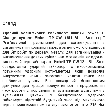
Огляд
Ударний Безщітковий гайковерт лінійки Power X-
Change system Einhell TP-CW 18Li BL - Solo
серії
Professional
призначений для загвинчування /
вигвинчування колісних гайок, а за допомогою адаптера
для біт робіт по дереву, металу: для загвинчування /
вигвинчування довгих кріпильних елементів як вдома ,
так і в майстерні або гаражі. Einhell
TP-CW 18Li BL - Solo
бездротовий ударний гайковерт є високоякісним,
потужним ударним інструментом, який дозволяє
викручувати навіть заіржавілі колісні гайки без
особливих зусиль. Він оснащений безщітковим
двигуном для кращої продуктивності і продовження
часу роботи в порівнянні зі звичайними двигунами з
вугільними щітками. У безщіткового ударного
гайковерта відсутній будь-який знос від механічного
тертя з максимальним затягуючим моментом
215 Нм
,