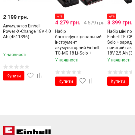
2 199 грн.
-7%
-9%
4 279 грн.
3 399 грн.
4 579 грн.
Акумулятор Einhell
Power-X-Change 18V 4,0
Набір
Набір міні по
Ah (4511396)
багатофункціональний
Einhell TE-CB 
інструмент
Solo + зарядн
акумуляторний Einhell
пристрій і ак
TC-MG 18 Li-Solo +
18V 2,5 Ah (34
У наявності
Starter Kit 18V 2,5 Ah
2.5)
У наявності
У наявності
(4465170 Kit 2.5)
Купити
Купити
Купити