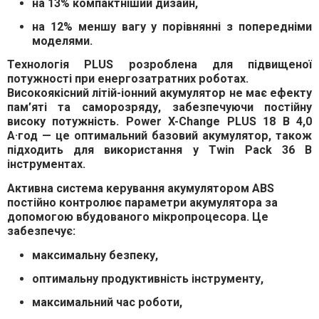
на
13% компактніший дизайн
,
на
12% меншу вагу
у порівнянні з попередніми
моделями.
Технологія
PLUS
розроблена для підвищеної
потужності при
енергозатратних роботах
.
Високоякісний літій-іонний акумулятор
не має
ефекту
пам’яті та саморозряду
, забезпечуючи
постійну
високу потужність
.
Power X-Change
PLUS
18 В 4,0
А·год
— це
оптимальний базовий акумулятор
, також
підходить для використання у
Twin Pack 36 В
інструментах
.
Активна система керування акумулятором ABS
постійно контролює параметри акумулятора за
допомогою
вбудованого мікропроцесора
. Це
забезпечує:
максимальну безпеку
,
оптимальну продуктивність інструменту
,
максимальний час роботи
,