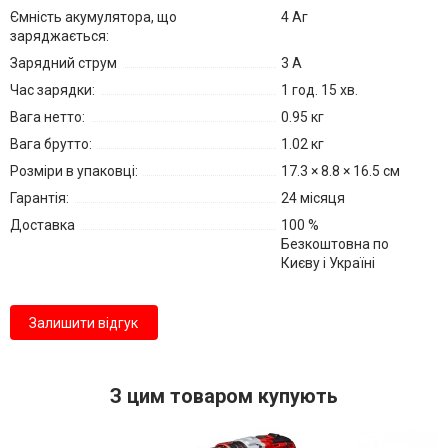
Ємність акумулятора, що
4 Аг
заряджається:
Зарядний струм
3 A
Час зарядки:
1 год. 15 хв.
Вага нетто:
0.95 кг
Вага брутто:
1.02 кг
Розміри в упаковці:
17.3 × 8.8 × 16.5 см
Гарантія:
24 місяця
Доставка
100 %
Безкоштовна по
Києву і Україні
Залишити відгук
З цим товаром купують