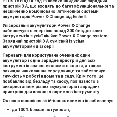
PLUS
18 В 4,0 А·год
та
високошвидкісний зарядний
пристрій 3 А
, що входять до
багатофункціональної та
нескінченно комбінованої літій-іонної системи
акумуляторів Power X-Change від Einhell
.
Універсальні акумулятори Power X-Change
забезпечують
енергією понад 300 бездротових
інструментів
з усієї лінійки
Power X-Change system
.
Зарядний пристрій 3 А
сумісний із усіма
акумуляторами цієї серії.
Переваги для користувача очевидні:
один
акумулятор і одне зарядне пристрій для всіх
інструментів
значно
економить кошти
, а також
захищає навколишнє середовище
та забезпечує
гнучкість у роботі
вдома та в саду. Крім того, це
позбавляє від
безладу та хаосу
, пов’язаного з
використанням різних акумуляторів і зарядних
пристроїв для кожного окремого інструменту.
Останнє покоління
літій-іонних елементів
забезпечує:
до
100% більше потужності
,