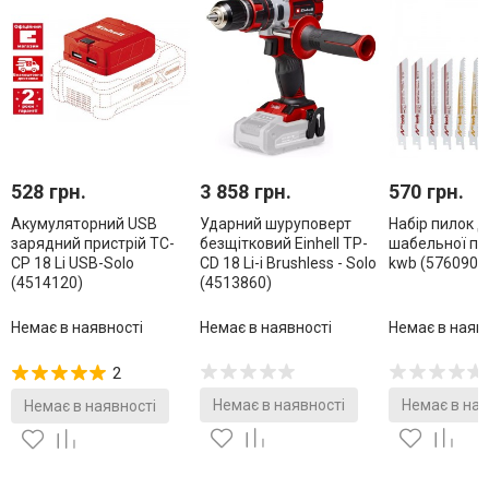
528 грн.
3 858 грн.
570 грн.
Акумуляторний USB
Ударний шуруповерт
Набір пилок д
зарядний пристрій TC-
безщітковий Einhell TP-
шабельної пил
CP 18 Li USB-Solo
CD 18 Li-i Brushless - Solo
kwb (576090)
(4514120)
(4513860)
Немає в наявності
Немає в наявності
Немає в наяв
2
Немає в наявності
Немає в ная
Немає в наявності