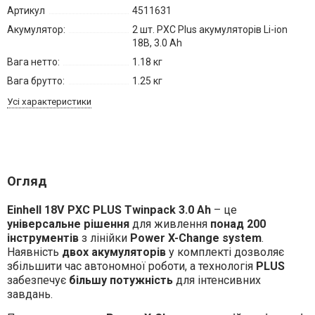
Артикул
4511631
Акумулятор:
2 шт. PXC Plus акумуляторів Li-ion
18В, 3.0 Ah
Вага нетто:
1.18 кг
Вага брутто:
1.25 кг
Усі характеристики
Огляд
Einhell 18V PXC PLUS Twinpack 3.0 Ah
– це
універсальне рішення
для живлення
понад 200
інструментів
з лінійки
Power X-Change system
.
Наявність
двох акумуляторів
у комплекті дозволяє
збільшити час автономної роботи, а технологія
PLUS
забезпечує
більшу потужність
для інтенсивних
завдань.