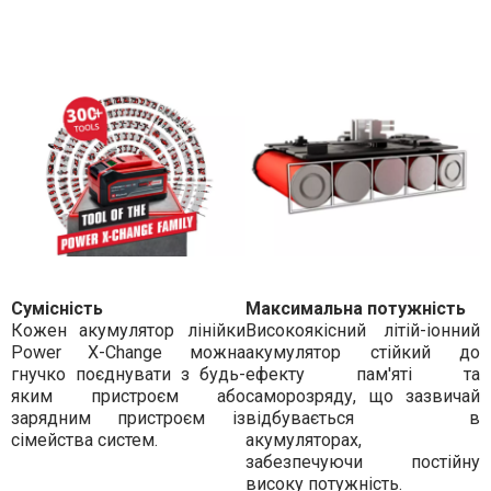
Сумісність
Максимальна потужність
Кожен акумулятор лінійки
Високоякісний літій-іонний
Power X-Change можна
акумулятор стійкий до
гнучко поєднувати з будь-
ефекту пам'яті та
яким пристроєм або
саморозряду, що зазвичай
зарядним пристроєм із
відбувається в
сімейства систем.
акумуляторах,
забезпечуючи постійну
високу потужність.