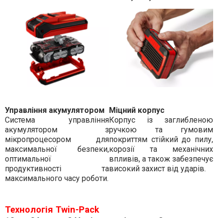
Управління акумулятором
Міцний корпус
Система управління
Корпус із заглибленою
акумулятором з
ручкою та гумовим
мікропроцесором для
покриттям стійкий до пилу,
максимальної безпеки,
корозії та механічних
оптимальної
впливів, а також забезпечує
продуктивності та
високий захист від ударів.
максимального часу роботи.
Технологія Twin-Pack