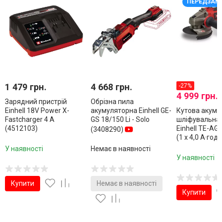
ПЕРЕДЗАМ
1 479 грн.
4 668 грн.
-27%
4 999 грн.
Зарядний пристрій
Обрізна пила
Einhell 18V Power X-
акумуляторна Einhell GE-
Кутова акуму
Fastcharger 4 A
GS 18/150 Li - Solo
шліфувальна
(4512103)
Einhell TE-AG 
(3408290)
(1 x 4,0 А·год
У наявності
Немає в наявності
У наявності
Купити
Немає в наявності
Купити