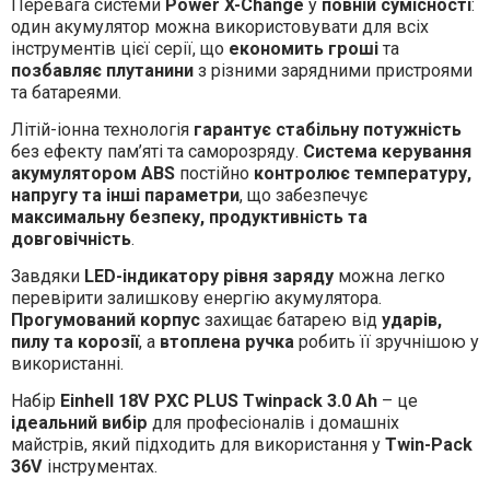
Перевага системи
Power X-Change
у
повній сумісності
:
один акумулятор можна використовувати для всіх
інструментів цієї серії, що
економить гроші
та
позбавляє плутанини
з різними зарядними пристроями
та батареями.
Літій-іонна технологія
гарантує стабільну потужність
без ефекту пам’яті та саморозряду.
Система керування
акумулятором ABS
постійно
контролює температуру,
напругу та інші параметри
, що забезпечує
максимальну безпеку, продуктивність та
довговічність
.
Завдяки
LED-індикатору рівня заряду
можна легко
перевірити залишкову енергію акумулятора.
Прогумований корпус
захищає батарею від
ударів,
пилу та корозії
, а
втоплена ручка
робить її зручнішою у
використанні.
Набір
Einhell 18V PXC PLUS Twinpack 3.0 Ah
– це
ідеальний вибір
для професіоналів і домашніх
майстрів, який підходить для використання у
Twin-Pack
36V
інструментах.