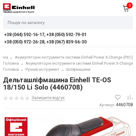
0
+38 (044) 592-16-17, +38 (050) 592-79-01
+38 (050) 972-26-28, +38 (067) 839-56-30
овна
→
Акумуляторні інструменти системи Einhell Power X-Change (PXC)
Головна
→
Акумуляторні інструменти системи Einhell Power X-Change (
Головна
→
Ручний інструмент
→
Шліфмашини
Дельташліфмашина Einhell TE-OS
18/150 Li Solo (4460708)
Залишити відгук
4460708
Артикул: