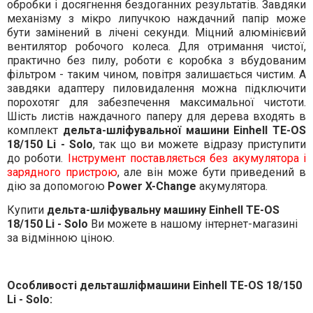
обробки і досягнення бездоганних результатів. Завдяки
механізму з мікро липучкою наждачний папір може
бути замінений в лічені секунди. Міцний алюмінієвий
вентилятор робочого колеса. Для отримання чистої,
практично без пилу, роботи є коробка з вбудованим
фільтром - таким чином, повітря залишається чистим. А
завдяки адаптеру пиловидалення можна підключити
порохотяг для забезпечення максимальної чистоти.
Шість листів наждачного паперу для дерева входять в
комплект
дельта-шліфувальної машини Einhell
TE-OS
18/150 Li - Solo
, так що ви можете відразу приступити
до роботи.
Інструмент поставляється без акумулятора і
зарядного пристрою
, але він може бути приведений в
дію за допомогою
Power X-Change
акумулятора.
Купити
дельта-шліфувальну машину Einhell TE-OS
18/150 Li - Solo
Ви можете в нашому інтернет-магазині
за відмінною ціною.
Особливості дельташліфмашини Einhell TE-OS 18/150
Li - Solo: