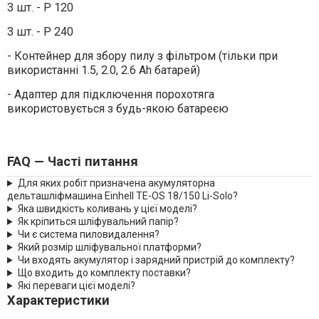
3 шт. - P 120
3 шт. - P 240
- Контейнер для збору пилу з фільтром (тільки при
використанні 1.5, 2.0, 2.6 Ah батарей)
- Адаптер для підключення порохотяга
використовується з будь-якою батареєю
FAQ — Часті питання
Для яких робіт призначена акумуляторна
дельташліфмашина Einhell TE-OS 18/150 Li-Solo?
Яка швидкість коливань у цієї моделі?
Як кріпиться шліфувальний папір?
Чи є система пиловидалення?
Який розмір шліфувальної платформи?
Чи входять акумулятор і зарядний пристрій до комплекту?
Що входить до комплекту поставки?
Які переваги цієї моделі?
Характеристики