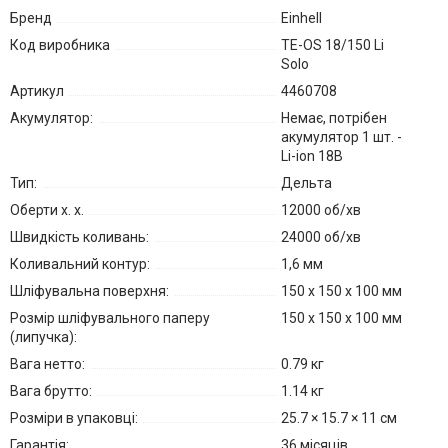
Бренд
Einhell
Код виробника
TE-OS 18/150 Li
Solo
Артикул
4460708
Акумулятор:
Немає, потрібен
акумулятор 1 шт. -
Li-ion 18В
Тип:
Дельта
Оберти х. х.
12000 об/хв
Швидкість коливань:
24000 об/хв
Коливальний контур:
1,6 мм
Шліфувальна поверхня:
150 х 150 х 100 мм
Розмір шліфувального паперу
150 х 150 х 100 мм
(липучка):
Вага нетто:
0.79 кг
Вага брутто:
1.14 кг
Розміри в упаковці:
25.7 × 15.7 × 11 см
Гарантія:
36 місяців