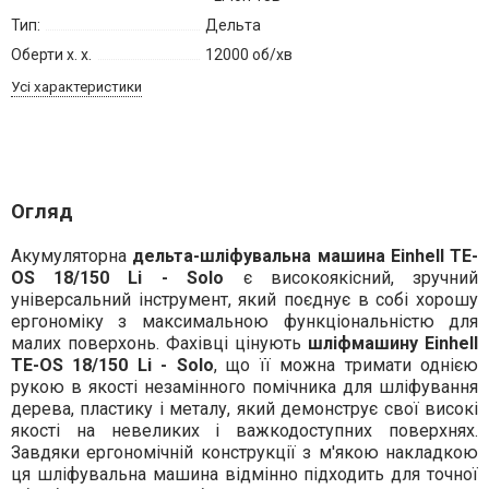
Тип:
Дельта
Оберти х. х.
12000 об/хв
Усі характеристики
Огляд
Акумуляторна
дельта-шліфувальна машина Einhell TE-
OS 18/150 Li - Solo
є високоякісний, зручний
універсальний інструмент, який поєднує в собі хорошу
ергономіку з максимальною функціональністю для
малих поверхонь. Фахівці цінують
шліфмашину Einhell
TE-OS 18/150 Li - Solo
, що її можна тримати однією
рукою в якості незамінного помічника для шліфування
дерева, пластику і металу, який демонструє свої високі
якості на невеликих і важкодоступних поверхнях.
Завдяки ергономічній конструкції з м'якою накладкою
ця шліфувальна машина відмінно підходить для точної