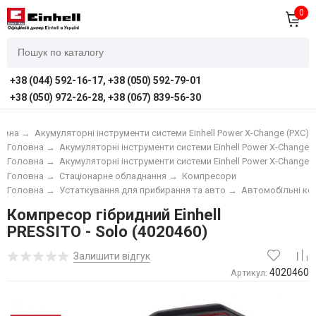
0
+38 (044) 592-16-17, +38 (050) 592-79-01
+38 (050) 972-26-28, +38 (067) 839-56-30
овна
→
Акумуляторні інструменти системи Einhell Power X-Change (PXC)
Головна
→
Акумуляторні інструменти системи Einhell Power X-Change (
Головна
→
Акумуляторні інструменти системи Einhell Power X-Change (
Головна
→
Стаціонарне обладнання
→
Компресори
Головна
→
Устаткування для прибирання та авто
→
Автомобільні к
Компресор гібридний Einhell
PRESSITO - Solo (4020460)
Залишити відгук
4020460
Артикул: