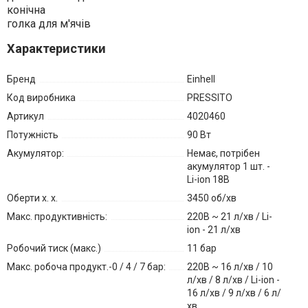
конічна
голка для м'ячів
Характеристики
Бренд
Einhell
Код виробника
PRESSITO
Артикул
4020460
Потужність
90 Вт
Акумулятор:
Немає, потрібен
акумулятор 1 шт. -
Li-ion 18В
Оберти х. х.
3450 об/хв
Макс. продуктивність:
220В ~ 21 л/хв / Li-
ion - 21 л/хв
Робочий тиск (макс.)
11 бар
Макс. робоча продукт.-0 / 4 / 7 бар:
220В ~ 16 л/хв / 10
л/хв / 8 л/хв / Li-ion -
16 л/хв / 9 л/хв / 6 л/
хв