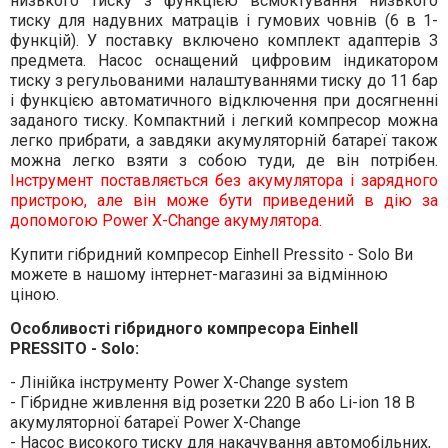
низького тиску з функцією всмоктування низького
тиску для надувних матраців і гумових човнів (6 в 1-
функцій). У поставку включено комплект адаптерів 3
предмета. Насос оснащений цифровим індикатором
тиску з регульованими налаштуваннями тиску до 11 бар
і функцією автоматичного відключення при досягненні
заданого тиску. Компактний і легкий компресор можна
легко прибрати, а завдяки акумуляторній батареї також
можна легко взяти з собою туди, де він потрібен.
Інструмент поставляється без акумулятора і зарядного
пристрою, але він може бути приведений в дію за
допомогою Power X-Change акумулятора.
Купити гібридний компресор Einhell Pressito - Solo Ви
можете в нашому інтернет-магазині за відмінною
ціною.
Особливості гібридного компресора Einhell
PRESSITO - Solo:
- Лінійка інструменту Power X-Change system
- Гібридне живлення від розетки 220 В або Li-ion 18 В
акумуляторної батареї Power X-Change
- Насос високого тиску для накачування автомобільних,