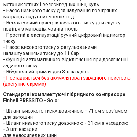
мотоциклетних і велосипедних шин, куль
- Насос низького тиску для надування повітряних
матраців, надувних човнів і т.д.
- Всмоктуючий пристрій низького тиску для спуску
повітря з матраців, човнів і куль
- Простий в експлуатації ручний цифровий індикатор
тиску
- Насос високого тиску з регульованими
налаштуваннями тиску до 11 бар
- Функція автоматичного відключення при досягненні
заданого тиску
- Вбудований тримач для 3-х насадок
-
Поставляється без акумулятора і зарядного пристрою
(доступно окремо)
Стандартні комплектуючі гібридного компресора
Einhell PRESSITO - Solo:
- Шланг високого тиску довжиною - 71 см з роз'ємом
для автошин
- Шланг низького тиску довжиною - 31 см з насадкою
- 3 шт. насадки:
для велосипедних шин