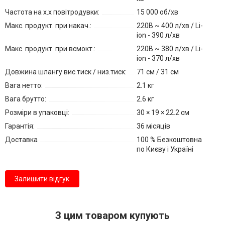
Частота на х.х повітродувки:
15 000 об/хв
Макс. продукт. при накач.:
220В ~ 400 л/хв / Li-
ion - 390 л/хв
Макс. продукт. при всмокт.:
220В ~ 380 л/хв / Li-
ion - 370 л/хв
Довжина шлангу вис.тиск / низ.тиск:
71 см / 31 см
Вага нетто:
2.1 кг
Вага брутто:
2.6 кг
Розміри в упаковці:
30 × 19 × 22.2 см
Гарантія:
36 місяців
Доставка
100 % Безкоштовна
по Києву і Україні
Залишити відгук
З цим товаром купують