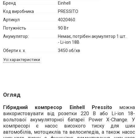
Бренд
Einhell
Код виробника
PRESSITO
Артикул
4020460
Потужність
90 Вт
Акумулятор:
Немає, потрібен акумулятор 1 шт.
- Li-ion 18В
Оберти х. х.
3450 об/хв
Усі характеристики
Огляд
Гібридний компресор Einhell Pressito
можна
використовувати від розетки 220 В або Li-ion 18-
вольтової акумуляторної батареї Power X-Change. У
компресорі є насос високого тиску для шин
автомобілів, мотоциклів та велосипедів, а також насос