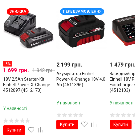
ЗНИЖКА
ПЕРЕДЗАМОВЛЕННЯ
2 199 грн.
1 479 грн.
-8%
1 699 грн.
1 842 грн.
Акумулятор Einhell
Зарядний при
18V 2,5Аh Starter-Kit
Power-X-Change 18V 4,0
Einhell 18V Po
Einhell Power-X-Change
Ah (4511396)
Fastcharger 4
4512097 (4512170)
(4512103)
У наявності
У наявності
У наявності
Купити
Купити
Купити