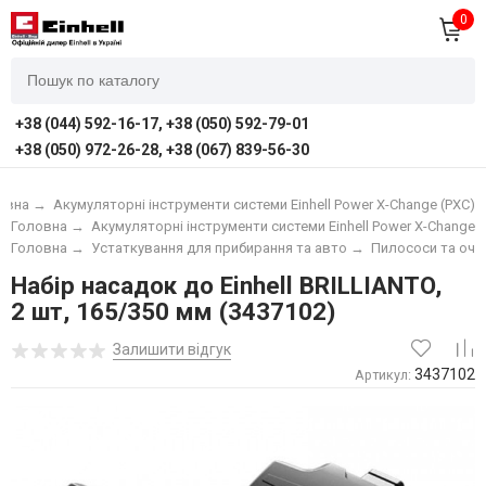
0
+38 (044) 592-16-17, +38 (050) 592-79-01
+38 (050) 972-26-28, +38 (067) 839-56-30
овна
→
Акумуляторні інструменти системи Einhell Power X-Change (PXC)
Головна
→
Акумуляторні інструменти системи Einhell Power X-Change (
Головна
→
Устаткування для прибирання та авто
→
Пилососи та очи
Набір насадок до Einhell BRILLIANTO,
2 шт, 165/350 мм (3437102)
Залишити відгук
3437102
Артикул: