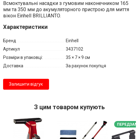
Всмоктувальні насадки з гумовим наконечником 165
мм та 350 мм
до а
кумуляторного пристрою для миття
вікон Einhell BRILLIANTO.
Характеристики
Бренд
Einhell
Артикул
3437102
Розміри в упаковці:
35 × 7 × 9 см
Доставка
За рахунок покупця
Залишити відгук
З цим товаром купують
ПЕРЕДЗАМ