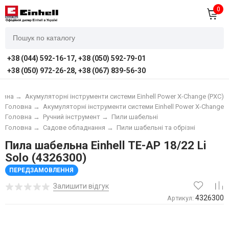
0
+38 (044) 592-16-17, +38 (050) 592-79-01
+38 (050) 972-26-28, +38 (067) 839-56-30
овна
→
Акумуляторні інструменти системи Einhell Power X-Change (PXC)
Головна
→
Акумуляторні інструменти системи Einhell Power X-Change (
Головна
→
Ручний інструмент
→
Пили шабельні
Головна
→
Садове обладнання
→
Пили шабельні та обрізні
Пила шабельна Einhell TE-AP 18/22 Li
Solo (4326300)
ПЕРЕДЗАМОВЛЕННЯ
Залишити відгук
4326300
Артикул: