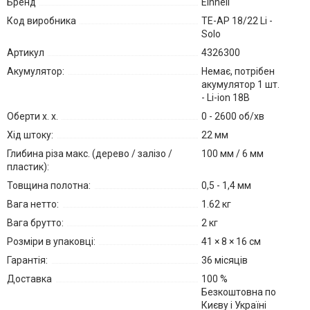
Бренд
Einhell
Код виробника
TE-AP 18/22 Li -
Solo
Артикул
4326300
Акумулятор:
Немає, потрібен
акумулятор 1 шт.
- Li-ion 18В
Оберти х. х.
0 - 2600 об/хв
Хід штоку:
22 мм
Глибина різа макс. (дерево / залізо /
100 мм / 6 мм
пластик):
Товщина полотна:
0,5 - 1,4 мм
Вага нетто:
1.62 кг
Вага брутто:
2 кг
Розміри в упаковці:
41 × 8 × 16 см
Гарантія:
36 місяців
Доставка
100 %
Безкоштовна по
Києву і Україні