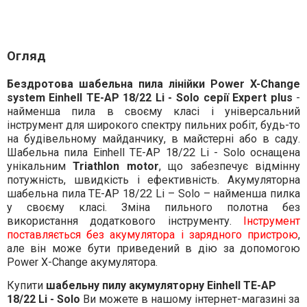
Огляд
Бездротова шабельна пила лінійки Power X-Change
system Einhell TE-AP 18/22 Li - Solo серії Expert plus
-
найменша пила в своєму класі і універсальний
інструмент для широкого спектру пильних робіт, будь-то
на будівельному майданчику, в майстерні або в саду.
Шабельна пила Einhell TE-AP 18/22 Li - Solo оснащена
унікальним
Triathlon motor
, що забезпечує відмінну
потужність, швидкість і ефективність. Акумуляторна
шабельна пила TE-AP 18/22 Li – Solo – найменша пилка
у своєму класі. Зміна пильного полотна без
використання додаткового інструменту.
Інструмент
поставляється без акумулятора і зарядного пристрою
,
але він може бути приведений в дію за допомогою
Power X-Change акумулятора.
Купити
шабельну пилу акумуляторну Einhell TE-AP
18/22 Li - Solo
Ви можете в нашому інтернет-магазині за