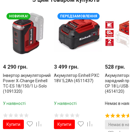
НОВИНКА!
ПЕРЕДЗАМОВЛЕННЯ
4 290 грн.
3 499 грн.
528 грн.
Інвертор акумуляторний
Акумулятор Einhell PXC
Акумуляторн
Power X‑Change Einhell
18V 5,2Ah (4511437)
зарядний при
TC-ES 18/150/1 Li-Solo
CP 18 Li USB-
(1091320)
(4514120)
У наявності
У наявності
Немає в наяв
Купити
Купити
Немає в ная