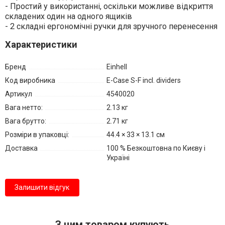
- Простий у використанні, оскільки можливе відкриття
складених один на одного ящиків
- 2 складні ергономічні ручки для зручного перенесення
Характеристики
Бренд
Einhell
Код виробника
E-Case S-F incl. dividers
Артикул
4540020
Вага нетто:
2.13 кг
Вага брутто:
2.71 кг
Розміри в упаковці:
44.4 × 33 × 13.1 см
Доставка
100 % Безкоштовна по Києву і
Україні
Залишити відгук
З цим товаром купують