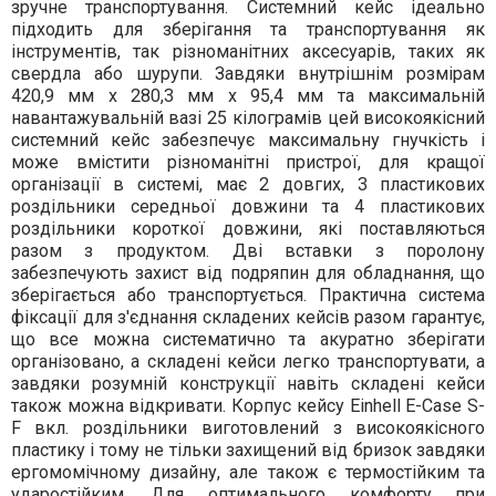
зручне транспортування. Системний кейс ідеально
підходить для зберігання та транспортування як
інструментів, так різноманітних аксесуарів, таких як
свердла або шурупи. Завдяки внутрішнім розмірам
420,9 мм x 280,3 мм x 95,4 мм та максимальній
навантажувальній вазі 25 кілограмів цей високоякісний
системний кейс забезпечує максимальну гнучкість і
може вмістити різноманітні пристрої, для кращої
організації в системі, має 2 довгих, 3 пластикових
роздільники середньої довжини та 4 пластикових
роздільники короткої довжини, які поставляються
разом з продуктом. Дві вставки з поролону
забезпечують захист від подряпин для обладнання, що
зберігається або транспортується. Практична система
фіксації для з'єднання складених кейсів разом гарантує,
що все можна систематично та акуратно зберігати
організовано, а складені кейси легко транспортувати, а
завдяки розумній конструкції навіть складені кейси
також можна відкривати. Корпус кейсу Einhell E-Case S-
F вкл. роздільники виготовлений з високоякісного
пластику і тому не тільки захищений від бризок завдяки
ергомомічному дизайну, але також є термостійким та
ударостійким. Для оптимального комфорту при