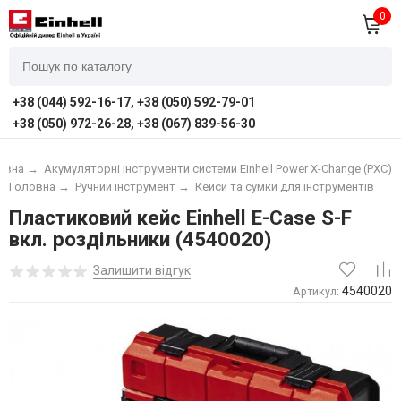
0
+38 (044) 592-16-17, +38 (050) 592-79-01
+38 (050) 972-26-28, +38 (067) 839-56-30
овна
→
Акумуляторні інструменти системи Einhell Power X-Change (PXC)
Головна
→
Ручний інструмент
→
Кейси та сумки для інструментів
Пластиковий кейс Einhell E-Case S-F
вкл. роздільники (4540020)
Залишити відгук
4540020
Артикул: