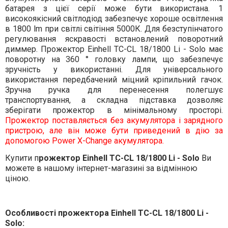
батарея з цієї серії може бути використана. 1
високоякісний світлодіод забезпечує хороше освітлення
в 1800 lm при світлі світіння 5000К. Для безступінчатого
регулювання яскравості встановлений поворотний
диммер. Прожектор Einhell TС-CL 18/1800 Li - Solo має
поворотну на 360 ° головку лампи, що забезпечує
зручність у використанні. Для універсального
використання передбачений міцний кріпильний гачок.
Зручна ручка для перенесення полегшує
транспортування, а складна підставка дозволяє
зберігати прожектор в мінімальному просторі.
Прожектор поставляється без акумулятора і зарядного
пристрою, але він може бути приведений в дію за
допомогою Power X-Change акумулятора.
Купити п
рожектор Einhell TС-CL 18/1800 Li - Solo
Ви
можете в нашому інтернет-магазині за відмінною
ціною.
Особливості прожектора Einhell TС-CL 18/1800 Li -
Solo: