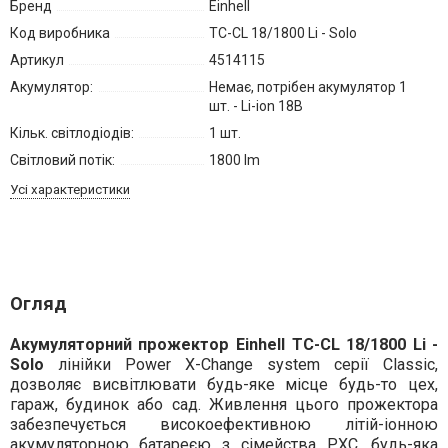
Бренд
Einhell
Код виробника
TC-CL 18/1800 Li - Solo
Артикул
4514115
Акумулятор:
Немає, потрібен акумулятор 1
шт. - Li-ion 18В
Кільк. світлодіодів:
1 шт.
Світловий потік:
1800 lm
Усі характеристики
Огляд
Акумуляторний прожектор Einhell TС-CL 18/1800 Li -
Solo
лінійки Power X-Change system серії Classic,
дозволяє висвітлювати будь-яке місце будь-то цех,
гараж, будинок або сад. Живлення цього прожектора
забезпечується високоефективною літій-іонною
акумуляторною батареєю з сімейства PXC, будь-яка