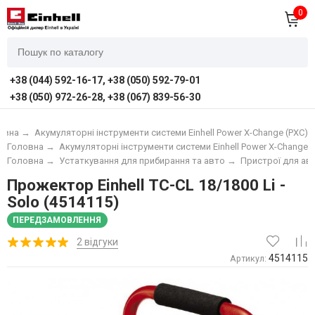
0
+38 (044) 592-16-17, +38 (050) 592-79-01
+38 (050) 972-26-28, +38 (067) 839-56-30
овна
→
Акумуляторні інструменти системи Einhell Power X-Change (PXC)
Головна
→
Акумуляторні інструменти системи Einhell Power X-Change (
Головна
→
Устаткування для прибирання та авто
→
Пристрої для а
Прожектор Einhell TС-CL 18/1800 Li -
Solo (4514115)
ПЕРЕДЗАМОВЛЕННЯ
2 відгуки
4514115
Артикул: