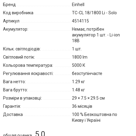
Бренд
Einhell
Код виробника
TC-CL 18/1800 Li - Solo
Артикул
4514115
Акумулятор:
Немає, потрібен
акумулятор 1 шт. - Li-ion
18В
Кільк. світлодіодів:
1 шт.
Світловий потік:
1800 lm
Кольорова температура:
5000 К
Регулювання яскравості:
безступінчасте
Вага нетто:
1.29 кг
Вага брутто:
1.48 кг
Розміри в упаковці:
29 × 7.5 × 29.5 см
Гарантія:
36 місяців
Доставка
100 % Безкоштовна по
Києву і Україні
5.0
общая оценка