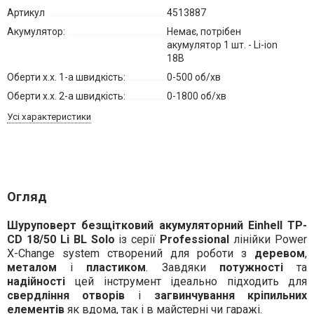
Артикул
4513887
Акумулятор:
Немає, потрібен
акумулятор 1 шт. - Li-ion
18В
Оберти х.х. 1-а швидкість:
0-500 об/хв
Оберти х.х. 2-а швидкість:
0-1800 об/хв
Усі характеристики
Огляд
Шуруповерт безщітковий акумуляторний Einhell TP-
CD 18/50 Li BL Solo
із серії
Professional
лінійки Power
X-Change system створений для роботи з
деревом
,
металом
і
пластиком
. Завдяки
потужності
та
надійності
цей інструмент ідеально підходить для
свердління отворів
і
загвинчування кріпильних
елементів
як вдома, так і в майстерні чи гаражі.