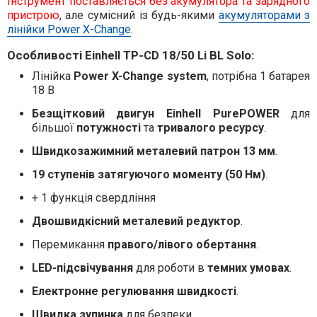
Інструмент поставляється без акумулятора та зарядного
пристрою
, але сумісний із будь-якими
акумуляторами з
лінійки Power X-Change
.
Особливості Einhell TP-CD 18/50 Li BL Solo:
Лінійка
Power X-Change system
, потрібна 1 батарея
18 В
Безщітковий двигун
Einhell PurePOWER
для
більшої
потужності
та
тривалого ресурсу
.
Швидкозажимний металевий патрон 13 мм
.
19 ступенів затягуючого моменту (50 Нм)
.
+ 1 функція свердління
Двошвидкісний металевий редуктор
.
Перемикання
правого/лівого обертання
.
LED-підсвічування
для роботи в
темних умовах
.
Електронне регулювання швидкості
.
Швидка зупинка
для безпеки.