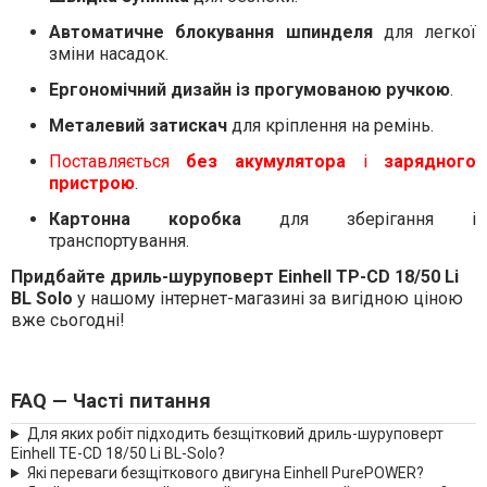
Автоматичне блокування шпинделя
для легкої
зміни насадок.
Ергономічний дизайн із прогумованою ручкою
.
Металевий затискач
для кріплення на ремінь.
Поставляється
без акумулятора
і
зарядного
пристрою
.
Картонна коробка
для зберігання і
транспортування.
Придбайте дриль-шуруповерт Einhell TP-CD 18/50 Li
BL Solo
у нашому інтернет-магазині за вигідною ціною
вже сьогодні!
FAQ — Часті питання
Для яких робіт підходить безщітковий дриль-шуруповерт
Einhell TE-CD 18/50 Li BL-Solo?
Які переваги безщіткового двигуна Einhell PurePOWER?