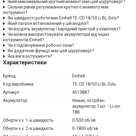
Який максимальний крутний момент має цей шуруповерт?
Скільки рівнів регулювання крутного моменту має
інструмент?
Які швидкості роботи має Einhell TE-CD 18/50 Li BL-Solo?
Який патрон встановлений у цій моделі?
Чи входять акумулятор і зарядний пристрій у комплект?
Чи можна використовувати акумулятори від інших
інструментів Einhell?
Чи є підсвічування робочої зони?
Які додаткові функції має цей шуруповерт?
Яка вага інструмента?
Характеристики
Бренд
Einhell
Код виробника
TE-CD 18/50 Li BL Solo
Артикул
4513887
Акумулятор:
Немає, потрібен
акумулятор 1 шт. - Li-ion
18В
Оберти х.х. 1-а швидкість:
0-500 об/хв
Оберти х.х. 2-а швидкість:
0-1800 об/хв