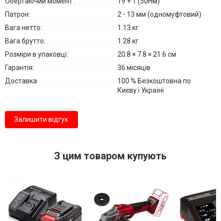
Обертаючий момент :
19 + 1 (50Нм)
Патрон:
2 - 13 мм (одномуфтовий)
Вага нетто:
1.13 кг
Вага брутто:
1.28 кг
Розміри в упаковці:
20.8 × 7.8 × 21.6 см
Гарантія:
36 місяців
Доставка
100 % Безкоштовна по
Києву і Україні
Залишити відгук
З цим товаром купують