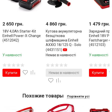
2 650 грн.
4 860 грн.
1 479 грн.
18V 4,0Аh Starter-Kit
Кутова акумуляторна
Зарядний при
Einhell Power-X-Change
безщіткова
Einhell 18V Po
(4512042)
шліфмашина Einhell
Fastcharger 4
AXXIO 18/125 Q - Solo
(4512103)
(4431151)
У наявності
Немає в наявності
У наявності
Купити
Немає в наявності
Купити
Похожие товары
Порівняти усі