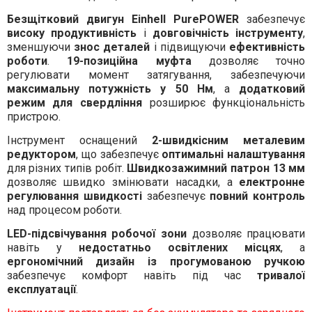
Безщітковий двигун
Einhell PurePOWER
забезпечує
високу продуктивність
і
довговічність інструменту
,
зменшуючи
знос деталей
і підвищуючи
ефективність
роботи
.
19-позиційна муфта
дозволяє точно
регулювати момент затягування, забезпечуючи
максимальну потужність у 50 Нм
, а
додатковий
режим для свердління
розширює функціональність
пристрою.
Інструмент оснащений
2-швидкісним металевим
редуктором
, що забезпечує
оптимальні налаштування
для різних типів робіт.
Швидкозажимний патрон 13 мм
дозволяє швидко змінювати насадки, а
електронне
регулювання швидкості
забезпечує
повний контроль
над процесом роботи.
LED-підсвічування робочої зони
дозволяє працювати
навіть у
недостатньо освітлених місцях
, а
ергономічний дизайн із прогумованою ручкою
забезпечує комфорт навіть під час
тривалої
експлуатації
.