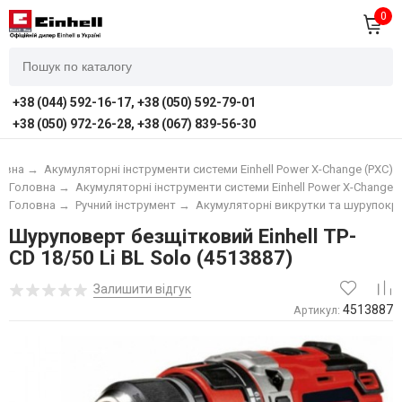
0
+38 (044) 592-16-17, +38 (050) 592-79-01
+38 (050) 972-26-28, +38 (067) 839-56-30
овна
→
Акумуляторні інструменти системи Einhell Power X-Change (PXC)
Головна
→
Акумуляторні інструменти системи Einhell Power X-Change (
Головна
→
Ручний інструмент
→
Акумуляторні викрутки та шурупокр
Шуруповерт безщітковий Einhell TP-
CD 18/50 Li BL Solo (4513887)
Залишити відгук
4513887
Артикул: