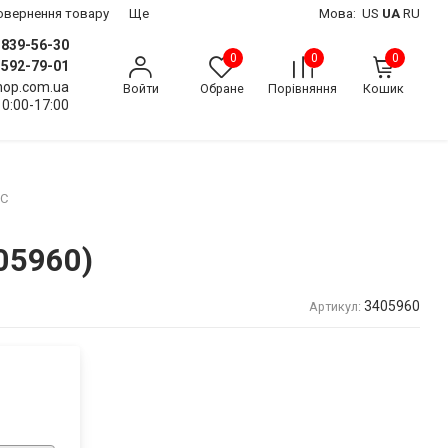
 повернення товару
Ще
Мова:
US
UA
RU
) 839-56-30
0
0
0
) 592-79-01
shop.com.ua
Войти
Обране
Порівняння
Кошик
10:00-17:00
XC
405960)
3405960
Артикул: