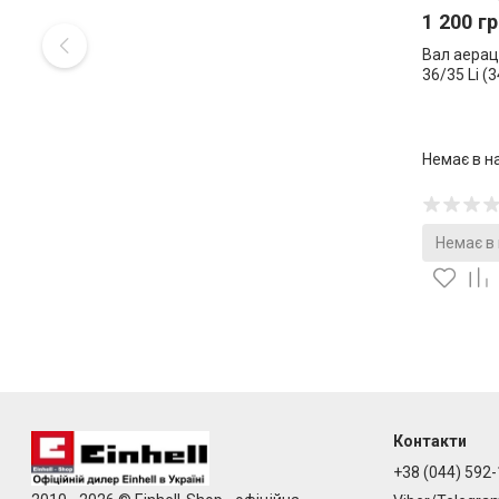
1 200 гр
Вал аераці
36/35 Li (
Немає в н
Немає в
Контакти
+38 (044) 592-