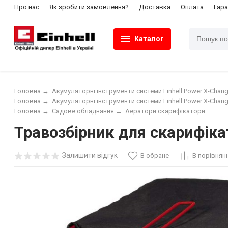
Про нас
Як зробити замовлення?
Доставка
Оплата
Гара
Каталог
Головна
→
Акумуляторні інструменти системи Einhell Power X-Chang
Головна
→
Акумуляторні інструменти системи Einhell Power X-Chang
Головна
→
Садове обладнання
→
Аератори скарифікатори
Травозбірник для скарифікат
Залишити відгук
В обране
В порівнян