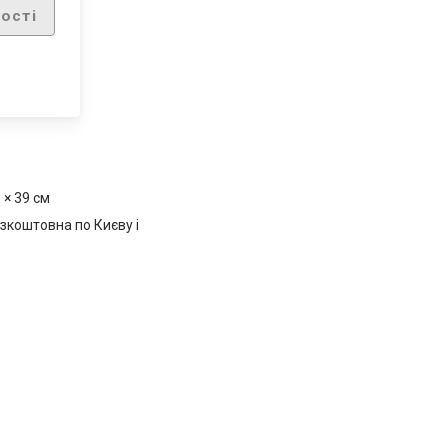
ості
5 × 39 см
зкоштовна по Києву і