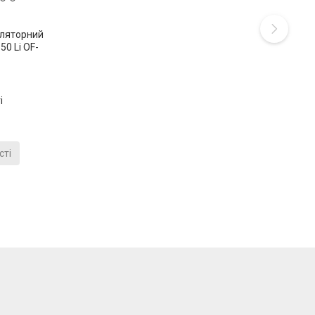
ляторний
50 Li OF-
і
сті