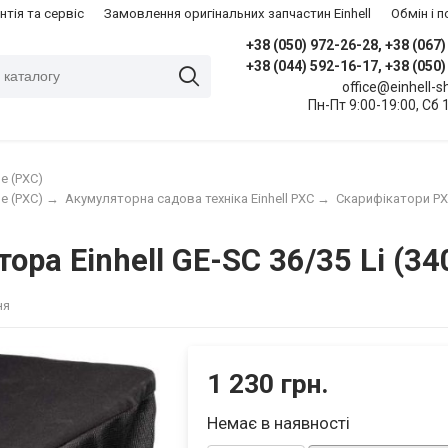
нтія та сервіс
Замовлення оригінальних запчастин Einhell
​Обмін і
+38 (050) 972-26-28, +38 (067
+38 (044) 592-16-17, +38 (050
office@einhell-
Пн-Пт 9:00-19:00, Сб 
e (PXC)
e (PXC)
→
Акумуляторна садова техніка Einhell PXC
→
Скарифікатори P
ора Einhell GE-SC 36/35 Li (3
ня
1 230 грн.
Немає в наявності