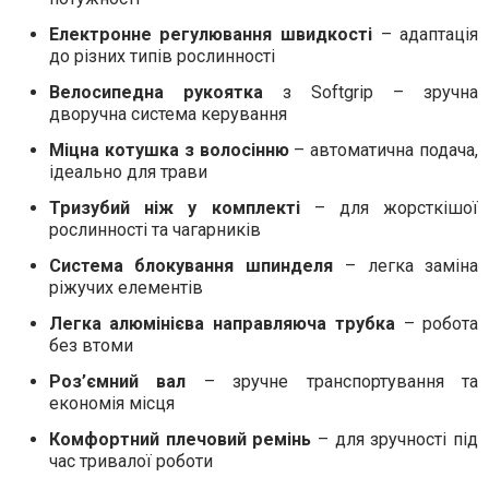
Електронне регулювання швидкості
– адаптація
до різних типів рослинності
Велосипедна рукоятка
з Softgrip – зручна
дворучна система керування
Міцна котушка з волосінню
– автоматична подача,
ідеально для трави
Тризубий ніж у комплекті
– для жорсткішої
рослинності та чагарників
Система блокування шпинделя
– легка заміна
ріжучих елементів
Легка алюмінієва направляюча трубка
– робота
без втоми
Роз’ємний вал
– зручне транспортування та
економія місця
Комфортний плечовий ремінь
– для зручності під
час тривалої роботи