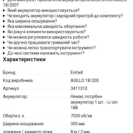
18/200?
Який акумулятор використовується?
Чи входять акумулятор і зарядний пристрій до комплекту?
Яка ширина скошування?
Яка максимальна швидкість обертання?
Які ріжучі елементи використовуються?
Чи можна регулювати швидкість роботи?
Чи зручно працювати тривалий час?
Чи можна легко транспортувати інструмент?
До якої системи належить інструмент?
Характеристики
Бренд
Einhell
Код виробника
AGILLO 18/200
Артикул
3411310
Акумулятор:
Немає, потрібен
акумулятор 1 шт. - Li-ion
18В
Оберти х. х.
7500 об/хв
Ширина скошування:
300 мм
довжина / диаметр ліски:
8 м / 2 мм