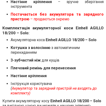
Настінне кріплення
– зручне зберігання
інструмента
Постачається без акумулятора та зарядного
пристрою
– продаються окремо
Комплектація акумуляторної коси Einhell AGILLO
18/200 – Solo:
Акумуляторна коса
Einhell AGILLO 18/200 – Solo
Котушка з волосінню
з автоматичним
перекиданням
3-зубчастий ніж
для кущів
Плечовий ремінь для перенесення
Настінне кріплення
Інструкція користувача
(
Акумулятор та зарядний пристрій не входять до
комплекту)
Купити акумуляторну косу
Einhell AGILLO 18/200 – Solo
за вигідною ціною ви можете у нашому інтернет-