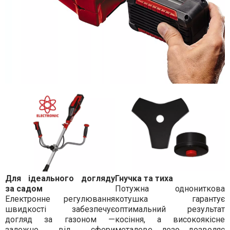
Для ідеального догляду
Гнучка та тиха
за садом
Потужна однониткова
Електронне регулювання
котушка гарантує
швидкості забезпечує
оптимальний результат
догляд за газоном —
косіння, а високоякісне
залежно від сфери
металеве лезо дозволяє