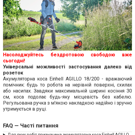
Насолоджуйтесь бездротовою свободою вже
сьогодні!
Універсальні можливості застосування далеко від
розеток
Акумуляторна коса Einhell AGILLO 18/200 - вражаючий
помічник: будь то робота на нерівній поверхні, схилах
або насипах. Завдяки максимальній ширині косіння 30
см, коса подолає будь-яку місцевість без кабелю.
Регульована ручка з м'якою накладкою надійно і зручно
утримується в руці.
FAQ — Часті питання
Для яких робіт призначена акумуляторна коса Einhell AGILLO