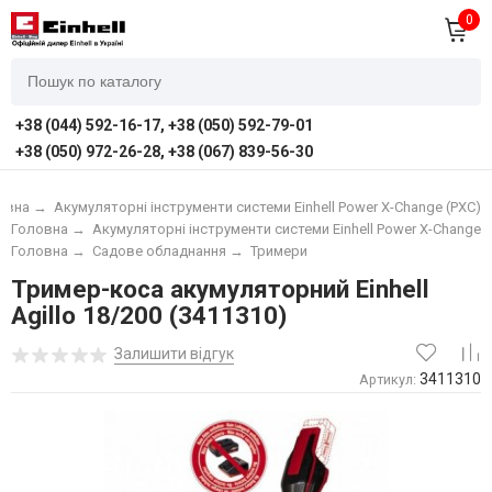
0
+38 (044) 592-16-17, +38 (050) 592-79-01
+38 (050) 972-26-28, +38 (067) 839-56-30
овна
→
Акумуляторні інструменти системи Einhell Power X-Change (PXC)
Головна
→
Акумуляторні інструменти системи Einhell Power X-Change (
Головна
→
Садове обладнання
→
Тримери
Тример-коса акумуляторний Einhell
Agillo 18/200 (3411310)
Залишити відгук
3411310
Артикул: