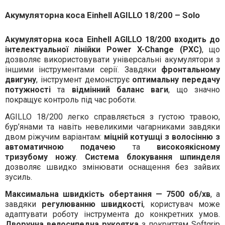
Акумуляторна коса Einhell AGILLO 18/200 – Solo
Акумуляторна коса Einhell AGILLO 18/200 входить до
інтелектуальної лінійки Power X-Change (PXC)
, що
дозволяє використовувати універсальні акумулятори з
іншими інструментами серії. Завдяки
фронтальному
двигуну
, інструмент демонструє
оптимальну передачу
потужності
та
відмінний баланс ваги
, що значно
покращує контроль під час роботи.
AGILLO 18/200 легко справляється з густою травою,
бур’янами та навіть невеликими чагарниками завдяки
двом ріжучим варіантам:
міцній котушці з волосінню з
автоматичною подачею
та
високоякісному
тризубому ножу
.
Система блокування шпинделя
дозволяє швидко змінювати оснащення без зайвих
зусиль.
Максимальна швидкість обертання — 7500 об/хв
, а
завдяки
регулюванню швидкості
, користувач може
адаптувати роботу інструмента до конкретних умов.
Дворучна велосипедна рукоятка
з покриттям Softgrip