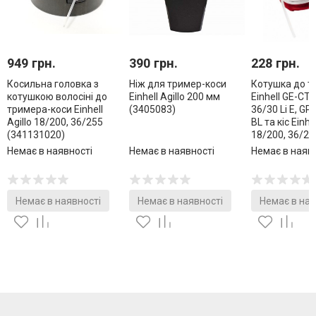
949 грн.
390 грн.
228 грн.
Косильна головка з
Ніж для тример-коси
Котушка до т
котушкою волосіні до
Einhell Agillo 200 мм
Einhell GE-CT 1
тримера-коси Einhell
(3405083)
36/30 Li E, GP
Agillo 18/200, 36/255
BL та кіс Einhe
(341131020)
18/200, 36/25
(3405096)
Немає в наявності
Немає в наявності
Немає в наяв
Немає в наявності
Немає в наявності
Немає в ная