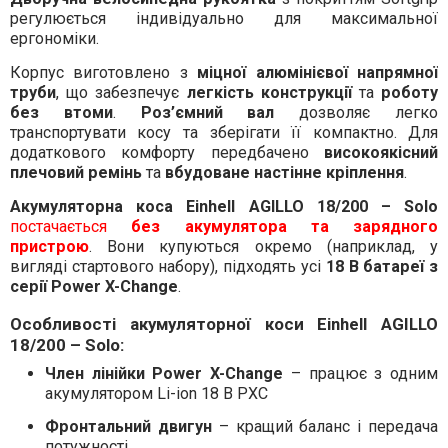
регулюється індивідуально для максимальної
ергономіки.
Корпус виготовлено з
міцної алюмінієвої напрямної
труби
, що забезпечує
легкість конструкції
та
роботу
без втоми
.
Роз’ємний вал
дозволяє легко
транспортувати косу та зберігати її компактно. Для
додаткового комфорту передбачено
високоякісний
плечовий ремінь
та
вбудоване настінне кріплення
.
Акумуляторна коса Einhell AGILLO 18/200 – Solo
постачається
без акумулятора та зарядного
пристрою
. Вони купуються окремо (наприклад, у
вигляді стартового набору), підходять усі
18 В батареї з
серії Power X-Change
.
Особливості акумуляторної коси Einhell AGILLO
18/200 – Solo:
Член лінійки Power X-Change
– працює з одним
акумулятором Li-ion 18 В PXC
Фронтальний двигун
– кращий баланс і передача
потужності