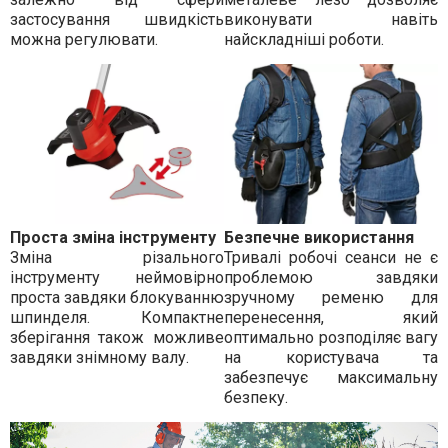
застосування швидкість
виконувати навіть
можна регулювати.
найскладніші роботи.
Проста зміна інструменту
Безпечне використання
Зміна різального
Тривалі робочі сеанси не є
інструменту неймовірно
проблемою завдяки
проста завдяки блокуванню
зручному ременю для
шпинделя. Компактне
перенесення, який
зберігання також можливе
оптимально розподіляє вагу
завдяки знімному валу.
на користувача та
забезпечує максимальну
безпеку.