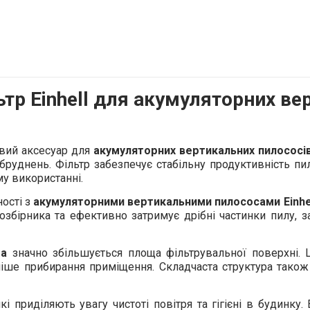
ьтр
Einhell
для акумуляторних вер
вий аксесуар для
акумуляторних вертикальних пилососів
забруднень. Фільтр забезпечує стабільну продуктивність п
у використанні.
ості з
акумуляторними вертикальними пилососами Einhell
озбірника та ефективно затримує дрібні частинки пилу, з
ра
значно збільшується площа фільтрувальної поверхні. 
існіше прибирання приміщення. Складчаста структура тако
кі приділяють увагу чистоті повітря та гігієні в будинку.