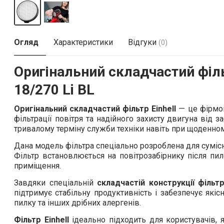
Огляд
Характеристики
Відгуки
(0)
Оригінальний складчастий філ
18/270 Li BL
Оригінальний складчастий фільтр Einhell
— це фірмо
фільтрації повітря та надійного захисту двигуна від 
тривалому терміну служби техніки навіть при щоденном
Дана модель фільтра спеціально розроблена для сумісн
Фільтр встановлюється на повітрозабірнику після пил
приміщення.
Завдяки спеціальній
складчастій конструкції фільт
підтримує стабільну продуктивність і забезпечує як
пилку та інших дрібних алергенів.
Фільтр Einhell
ідеально підходить для користувачів, я