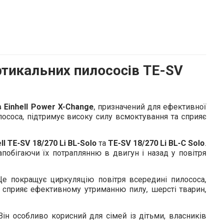
тикальних пилососів TE-SV
 Einhell Power X-Change
, призначений для ефективної
илососа, підтримує високу силу всмоктування та сприяє
 TE-SV 18/270 Li BL-Solo
та
TE-SV 18/270 Li BL-C Solo
.
апобігаючи їх потраплянню в двигун і назад у повітря
Це покращує циркуляцію повітря всередині пилососа,
ж сприяє ефективному утриманню пилу, шерсті тварин,
 Він особливо корисний для сімей із дітьми, власників