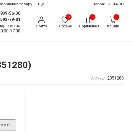
 повернення товару
Ще
Мова:
US
UA
RU
) 839-56-30
0
0
0
) 592-79-01
shop.com.ua
Войти
Обране
Порівняння
Кошик
10:00-17:00
351280)
2351280
Артикул:
ості