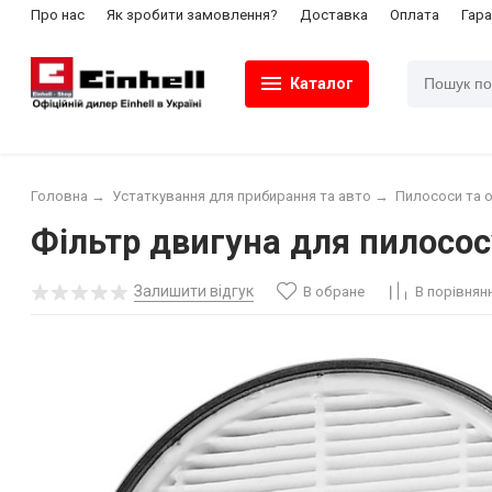
Про нас
Як зробити замовлення?
Доставка
Оплата
Гара
Каталог
Головна
→
Устаткування для прибирання та авто
→
Пилососи та 
Фільтр двигуна для пилососу
Залишити відгук
В обране
В порівнян