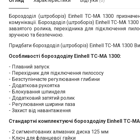
Огляд
Характеристики
Відгуки
(0)
Бороздоділ (штроборіз) Einhell TC-MA 1300 призначе
комунікації. Бороздоділ (штроборіз) Einhell TC-MA 130
завзятого ролика, перехідника для підключення пило
зручною та безпечною.
Придбати бороздоділ (штроборіз) Einhell TC-MA 1300 В
Особливості бороздоділу Einhell TC-MA 1300:
- Плавний запуск
- Перехідник для підключення пилососу
- Безступінчасте регулювання глибини
- Додаткова рукоятка
- Блокування шпинделя
- Додатковий затятий ролик
- Регулювання ширини паза
- Захист від навантаження
Стандартні комплектуючі бороздоділу Einhell TC-MA
- 2 сигментованих алмазних диска 125 мм
- Ключ для фланцевої гайки