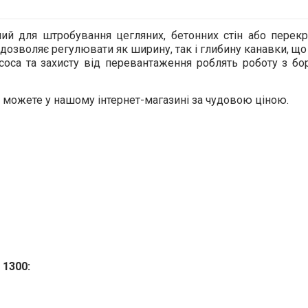
ний для штробування цегляних, бетонних стін або перекри
0 дозволяє регулювати як ширину, так і глибину канавки, щ
соса та захисту від перевантаження роблять роботу з бо
и можете у нашому інтернет-магазині за чудовою ціною.
 1300: