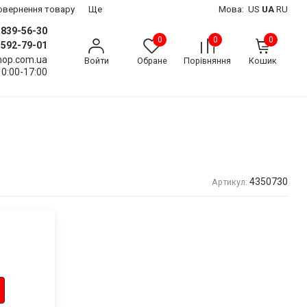
 повернення товару
Ще
Мова:
US
UA
RU
) 839-56-30
0
0
0
) 592-79-01
shop.com.ua
Войти
Обране
Порівняння
Кошик
10:00-17:00
4350730
Артикул: