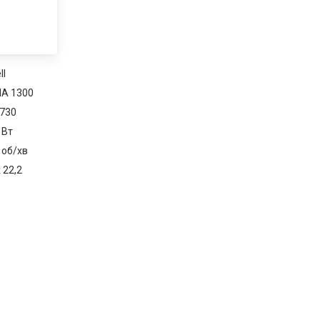
ll
A 1300
730
 Вт
 об/хв
 22,2