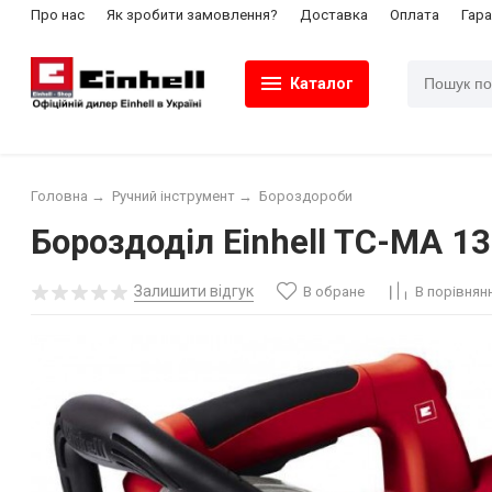
Про нас
Як зробити замовлення?
Доставка
Оплата
Гара
Каталог
Головна
→
Ручний інструмент
→
Бороздороби
Бороздоділ Einhell TC-MA 1
Залишити відгук
В обране
В порівнян