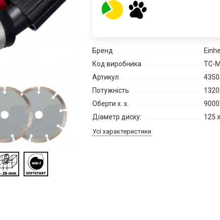
Бренд
Einhe
Код виробника
TC-M
Артикул
4350
Потужність
1320
Оберти х. х.
9000
Діаметр диску:
125 x
Усі характеристики