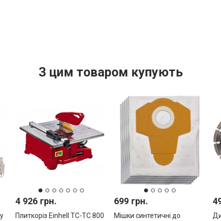
З цим товаром купують
4 926 грн.
699 грн.
4
у
Плиткоріз Einhell TC-TC 800
Мішки синтетичні до
Ди