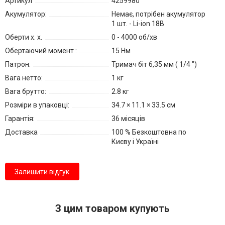
Артикул
4259980
Акумулятор:
Немає, потрібен акумулятор
1 шт. - Li-ion 18В
Оберти х. х.
0 - 4000 об/хв
Обертаючий момент :
15 Нм
Патрон:
Тримач біт 6,35 мм ( 1/4 ")
Вага нетто:
1 кг
Вага брутто:
2.8 кг
Розміри в упаковці:
34.7 × 11.1 × 33.5 см
Гарантія:
36 місяців
Доставка
100 % Безкоштовна по
Києву і Україні
Залишити відгук
З цим товаром купують