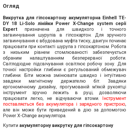
Огляд
Викрутка для гіпсокартону акумуляторна Einhell TE-
DY 18 Li-Solo лінійки Power X-Change system серії
Expert
призначена для швидкого і точного
загвинчування шурупів в гіпсокартон. Для зручного
загвинчування є вбудована муфта тиску, двигун починає
працювати при контакті шурупа з гіпсокартоном. Робота
з низьким рівнем стомлюваності забезпечується
обраним налаштуванням безперервної роботи.
Світлодіодне підсвічування освітлює робочу зону. Для
точної настройки глибини є регульований обмежувач
глибини. Біти можна змінювати швидко і інтуїтивно
завдяки магнітному держателю біт. Завдяки
ергономічному дизайну, прогумованій м'якій рукоятці
інструмент зручно лежить в руці, дозволяючи
працювати легко, не відчуваючи втоми.
Інструмент
поставляється без акумулятора і зарядного пристрою
,
але він може бути приведений в дію за допомогою
Power X-Change акумулятора.
Купити
акумуляторну викрутку для гіпсокартону