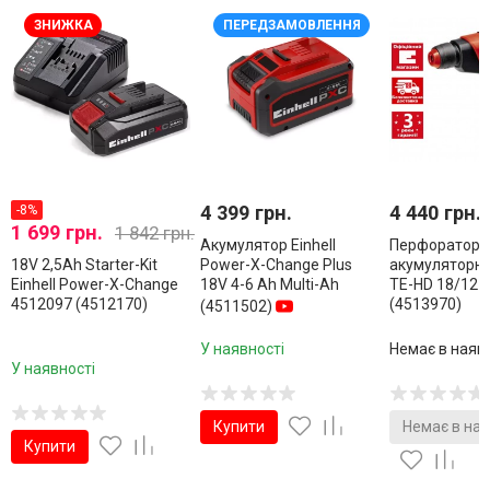
ЗНИЖКА
ПЕРЕДЗАМОВЛЕННЯ
4 399 грн.
4 440 грн.
-8%
1 699 грн.
1 842 грн.
Акумулятор Einhell
Перфоратор
18V 2,5Аh Starter-Kit
Power-X-Change Plus
акумуляторний
Einhell Power-X-Change
18V 4-6 Ah Multi-Ah
TE-HD 18/12 Li
4512097 (4512170)
(4513970)
(4511502)
У наявності
Немає в наяв
У наявності
Купити
Немає в ная
Купити