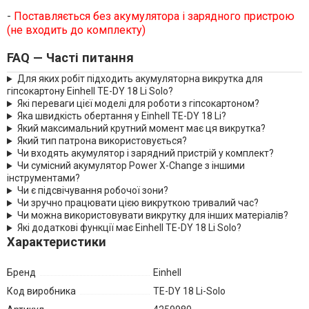
-
Поставляється без акумулятора і зарядного пристрою
(не входить до комплекту)
FAQ — Часті питання
Для яких робіт підходить акумуляторна викрутка для
гіпсокартону Einhell TE-DY 18 Li Solo?
Які переваги цієї моделі для роботи з гіпсокартоном?
Яка швидкість обертання у Einhell TE-DY 18 Li?
Який максимальний крутний момент має ця викрутка?
Який тип патрона використовується?
Чи входять акумулятор і зарядний пристрій у комплект?
Чи сумісний акумулятор Power X-Change з іншими
інструментами?
Чи є підсвічування робочої зони?
Чи зручно працювати цією викруткою тривалий час?
Чи можна використовувати викрутку для інших матеріалів?
Які додаткові функції має Einhell TE-DY 18 Li Solo?
Характеристики
Бренд
Einhell
Код виробника
TE-DY 18 Li-Solo