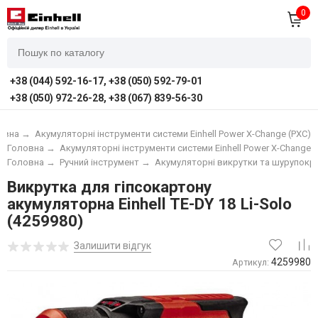
0
+38 (044) 592-16-17, +38 (050) 592-79-01
+38 (050) 972-26-28, +38 (067) 839-56-30
овна
→
Акумуляторні інструменти системи Einhell Power X-Change (PXC)
Головна
→
Акумуляторні інструменти системи Einhell Power X-Change (
Головна
→
Ручний інструмент
→
Акумуляторні викрутки та шурупокр
Викрутка для гіпсокартону
акумуляторна Einhell TE-DY 18 Li-Solo
(4259980)
Залишити відгук
4259980
Артикул: