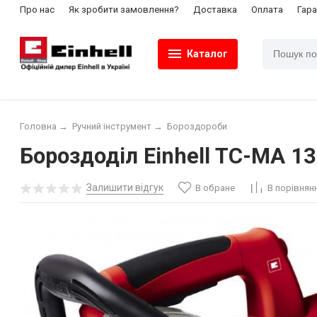
Про нас
Як зробити замовлення?
Доставка
Оплата
Гара
Каталог
Головна
→
Ручний інструмент
→
Бороздороби
Бороздоділ Einhell TC-MA 1
Залишити відгук
В обране
В порівнян