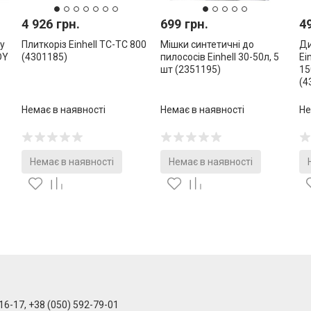
4 926 грн.
699 грн.
4
у
Плиткоріз Einhell TC-TC 800
Мішки синтетичні до
Ди
DY
(4301185)
пилососів Einhell 30-50л, 5
Ei
шт (2351195)
15
(4
Немає в наявності
Немає в наявності
Не
Немає в наявності
Немає в наявності
16-17, +38 (050) 592-79-01