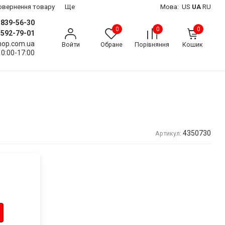
 повернення товару
Ще
Мова:
US
UA
RU
) 839-56-30
0
0
0
) 592-79-01
shop.com.ua
Войти
Обране
Порівняння
Кошик
10:00-17:00
4350730
Артикул: