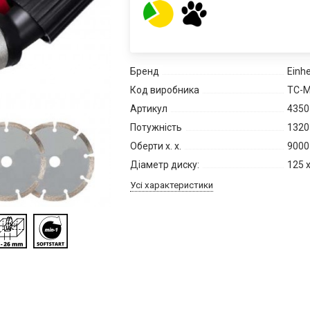
Бренд
Einhe
Код виробника
TC-M
Артикул
4350
Потужність
1320
Оберти х. х.
9000
Діаметр диску:
125 x
Усі характеристики