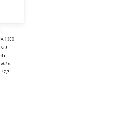
ll
A 1300
730
 Вт
 об/хв
 22,2