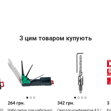
З цим товаром купують
264 грн.
342 грн.
3 
10
Набір пилок для шабельної
Свердло конфірматне 4,5 /
Ку