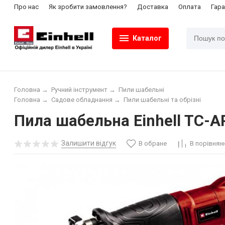
Про нас
Як зробити замовлення?
Доставка
Оплата
Гара
Каталог
Головна
→
Ручний інструмент
→
Пили шабельні
Головна
→
Садове обладнання
→
Пили шабельні та обрізні
Пила шабельна Einhell TC-A
Залишити відгук
В обране
В порівнян