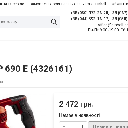
нтія та сервіс
Замовлення оригінальних запчастин Einhell
​Обмін і
+38 (050) 972-26-28, +38 (067
+38 (044) 592-16-17, +38 (050
office@einhell-
Пн-Пт 9:00-19:00, Сб 
P 690 E (4326161)
ня
2 472 грн.
Немає в наявності
–
+
Немає в наявн