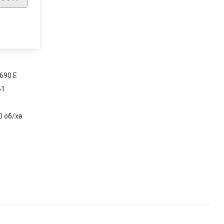
690 E
61
0 об/хв