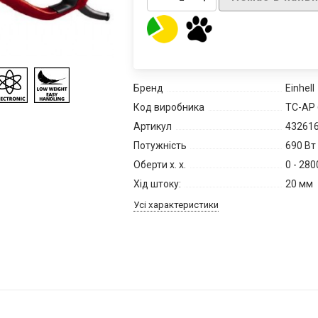
Бренд
Einhell
Код виробника
TC-AP 
Артикул
43261
Потужність
690 Вт
Оберти х. х.
0 - 280
Хід штоку:
20 мм
Усі характеристики