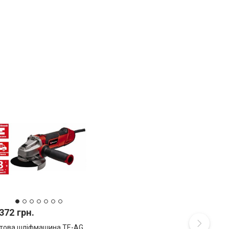
372 грн.
това шліфмашина TE-AG