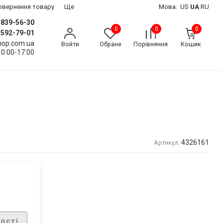
 повернення товару
Ще
Мова:
US
UA
RU
) 839-56-30
0
0
0
) 592-79-01
shop.com.ua
Войти
Обране
Порівняння
Кошик
10:00-17:00
4326161
Артикул:
ості