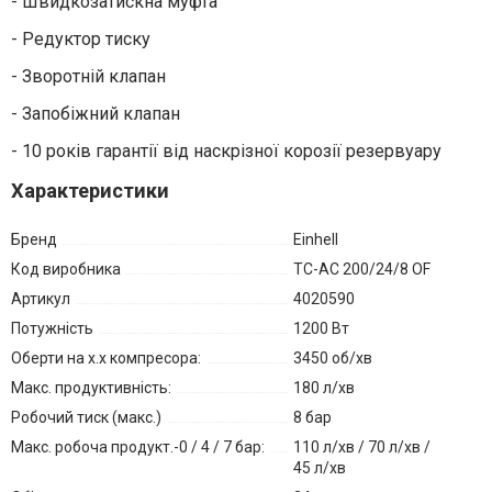
- Швидкозатискна муфта
- Редуктор тиску
- Зворотній клапан
- Запобіжний клапан
- 10 років гарантії від наскрізної корозії резервуару
Характеристики
Бренд
Einhell
Код виробника
TC-AC 200/24/8 OF
Артикул
4020590
Потужність
1200 Вт
Оберти на х.х компресора:
3450 об/хв
Макс. продуктивність:
180 л/хв
Робочий тиск (макс.)
8 бар
Макс. робоча продукт.-0 / 4 / 7 бар:
110 л/хв / 70 л/хв /
45 л/хв