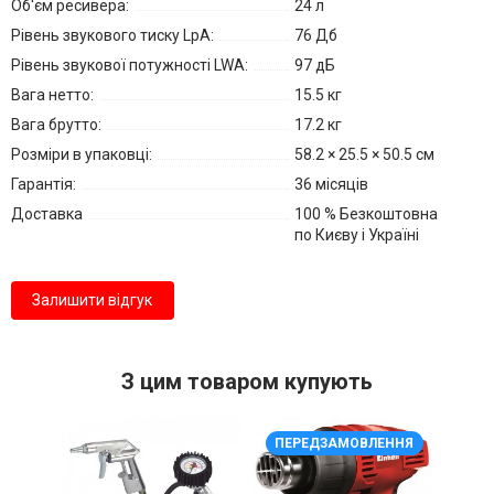
Об'єм ресивера:
24 л
Рівень звукового тиску LpA:
76 Дб
Рівень звукової потужності LWA:
97 дБ
Вага нетто:
15.5 кг
Вага брутто:
17.2 кг
Розміри в упаковці:
58.2 × 25.5 × 50.5 см
Гарантія:
36 місяців
Доставка
100 % Безкоштовна
по Києву і Україні
Залишити відгук
З цим товаром купують
ПЕРЕДЗАМОВЛЕННЯ