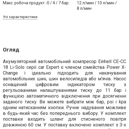
Макс. робоча продукт.-0 / 4 / 7 бар:
12 л/мин / 10 л/мин /
8 л/мин
Усі характеристики
Огляд
Акумуляторний автомобільний компресор Einhell CE-CC
18 Li-Solo серії car Expert є членом сімейства Power X-
Change і ідеально підходить для накачування
автомобільних шин, шин велосипедів або м'ячів.
Насос
оснащений цифровим індикатором тиску з
регульованими налаштуваннями тиску до 11 бар і
функцією автоматичного відключення при досягненні
заданого тиску. Ви можете вибрати між бар, psi і kpa
одним натисканням кнопки. Ручне надування можливе
в будь-який час без попереднього вибору. У комплект
поставки входить шланг для стисненого повітря
довжиною 60 см. У поставку включено комплект з 3-х