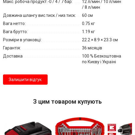
Макс. робоча продукт.-0 / 4 / 7 бар:
12 л/мин / 10 л/мин
/ 8 л/мин
Довжина шлангу вис.тиск / низ.тиск:
60 см
Вага нетто:
0.75 кг
Вага брутто:
1.19 кг
Розміри в упаковці:
22.2 × 8.9 × 23.3 см
Гарантія:
36 місяців
Доставка
100 % Безкоштовна
по Києву і Україні
Залишити відгук
З цим товаром купують