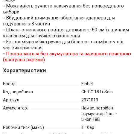
- Можливість ручного накачування без попереднього
вибору
- Вбудований тримач для зберігання адаптера для
надування з 3 частин
- Шланг стисненого повітря довжиною 60 см із шинним
клапаном для гнучкого охоплення
- Ергономічна м'яка ручка для більшого комфорту під
час використання
-
Поставляється без акумулятора та зарядного пристрою
(доступно окремо)
Характеристики
Бренд
Einhell
Код виробника
CE-CC 18 Li-Solo
Артикул
2071010
Акумулятор:
Немає, потрібен
акумулятор 1 шт. -
Li-ion 18В
Робочий тиск (макс.)
11 бар