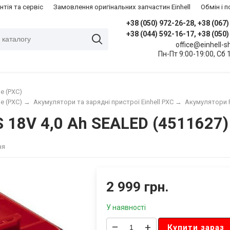
нтія та сервіс
Замовлення оригінальних запчастин Einhell
​Обмін і
+38 (050) 972-26-28, +38 (067
+38 (044) 592-16-17, +38 (050
office@einhell-
Пн-Пт 9:00-19:00, Сб 
e (PXC)
e (PXC)
→
Акумулятори та зарядні пристрої Einhell PXC
→
Акумулятори 
S 18V 4,0 Ah SEALED (4511627)
ня
2 999 грн.
У наявності
–
+
Купити зараз