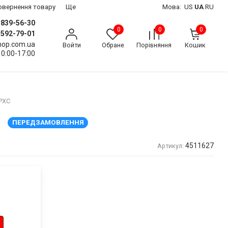
 повернення товару
Ще
Мова:
US
UA
RU
) 839-56-30
0
0
0
) 592-79-01
shop.com.ua
Войти
Обране
Порівняння
Кошик
10:00-17:00
PXC
ПЕРЕДЗАМОВЛЕННЯ
4511627
Артикул: