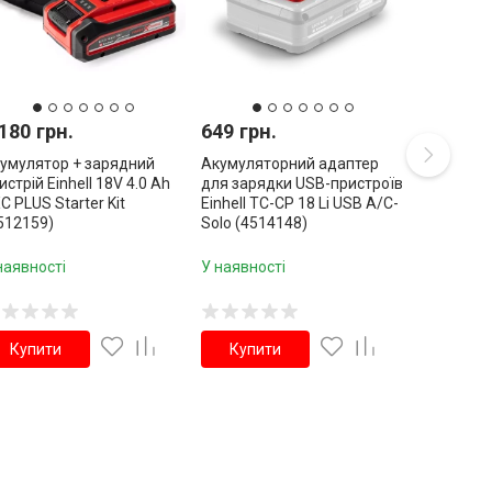
180 грн.
649 грн.
умулятор + зарядний
Акумуляторний адаптер
истрій Einhell 18V 4.0 Ah
для зарядки USB-пристроїв
C PLUS Starter Kit
Einhell TC-CP 18 Li USB A/C-
512159)
Solo (4514148)
наявності
У наявності
Купити
Купити