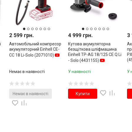
2 599 грн.
4 999 грн.
3 
ї
Автомобільний компресор
Кутова акумуляторна
Ак
акумуляторний Einhell CE-
безщіткова шліфмашина
пр
Einhell TP-AG 18/125 CE Q Li
PX
CC 18 Li-Solo (2071010)
(4
- Solo (4431155)
Немає в наявності
У наявності
У 
Немає в наявності
Купити