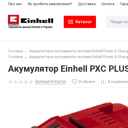
Про нас
Як зробити замовлення?
Доставка
Оплата
Гара
Каталог
Головна
→
Акумуляторні інструменти системи Einhell Power X-Chang
Головна
→
Акумуляторні інструменти системи Einhell Power X-Chang
Акумулятор Einhell PXC PLU
Залишити відгук
В обране
В порівнян