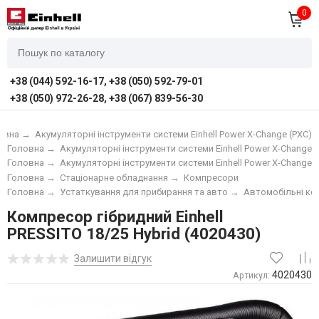
0
+38 (044) 592-16-17, +38 (050) 592-79-01
+38 (050) 972-26-28, +38 (067) 839-56-30
овна
→
Акумуляторні інструменти системи Einhell Power X-Change (PXC)
Головна
→
Акумуляторні інструменти системи Einhell Power X-Change (
Головна
→
Акумуляторні інструменти системи Einhell Power X-Change (
Головна
→
Стаціонарне обладнання
→
Компресори
Головна
→
Устаткування для прибирання та авто
→
Автомобільні к
Компресор гібридний Einhell
PRESSITO 18/25 Hybrid (4020430)
Залишити відгук
4020430
Артикул: