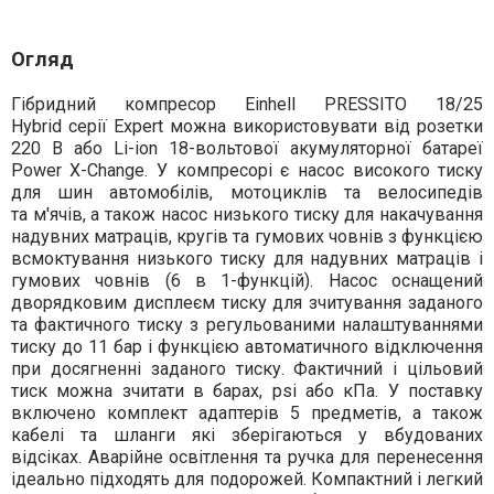
Огляд
Гібридний компресор Einhell
PRESSITO 18/25
Hybrid серії Expert
можна використовувати від розетки
220 В або Li-ion 18-вольтової акумуляторної батареї
Power X-Change. У компресорі є насос високого тиску
для шин автомобілів, мотоциклів та велосипедів
та м'ячів, а також насос низького тиску для накачування
надувних матраців, кругів та гумових човнів з функцією
всмоктування низького тиску для надувних матраців і
гумових човнів (6 в 1-функцій). Насос оснащений
дворядковим дисплеєм тиску для зчитування заданого
та фактичного тиску з регульованими налаштуваннями
тиску до 11 бар і функцією автоматичного відключення
при досягненні заданого тиску. Фактичний і цільовий
тиск можна зчитати в барах, psi або кПа. У поставку
включено комплект адаптерів 5 предметів, а також
кабелі та шланги які зберігаються у вбудованих
відсіках. Аварійне освітлення та ручка для перенесення
ідеально підходять для подорожей. Компактний і легкий