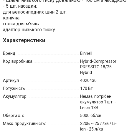
- Шланг низького тиску довжиною - 160 см з насадкою
- 5 шт. насадки:
для велосипедних шин 2 шт.
конічна
голка для м'ячів
адаптер низького тиску
Характеристики
Бренд
Einhell
Код виробника
Hybrid-Compressor
PRESSITO 18/25
Hybrid
Артикул
4020430
Потужність
170 Вт
Акумулятор:
Немає, потрібен
акумулятор 1 шт. -
Li-ion 18В
Оберти х. х.
5000 об/хв
Макс. продуктивність:
220В ~ 25 л/хв / Li-
ion - 25 л/хв