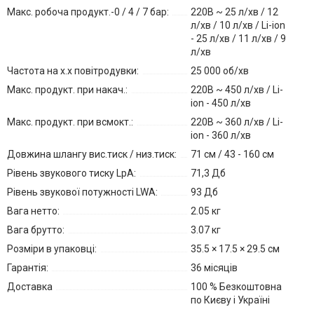
Макс. робоча продукт.-0 / 4 / 7 бар:
220В ~ 25 л/хв / 12
л/хв / 10 л/хв / Li-ion
- 25 л/хв / 11 л/хв / 9
л/хв
Частота на х.х повітродувки:
25 000 об/хв
Макс. продукт. при накач.:
220В ~ 450 л/хв / Li-
ion - 450 л/хв
Макс. продукт. при всмокт.:
220В ~ 360 л/хв / Li-
ion - 360 л/хв
Довжина шлангу вис.тиск / низ.тиск:
71 см / 43 - 160 см
Рівень звукового тиску LpA:
71,3 Дб
Рівень звукової потужності LWA:
93 Дб
Вага нетто:
2.05 кг
Вага брутто:
3.07 кг
Розміри в упаковці:
35.5 × 17.5 × 29.5 см
Гарантія:
36 місяців
Доставка
100 % Безкоштовна
по Києву і Україні