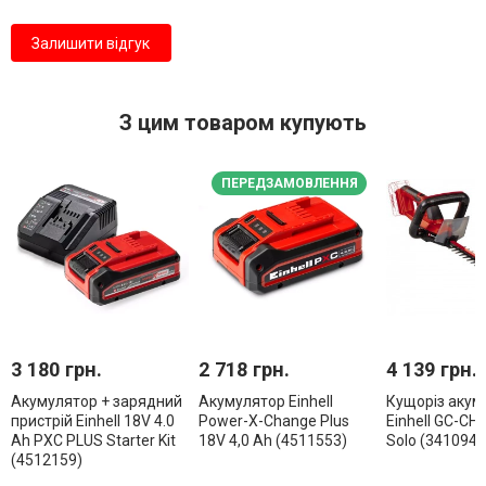
Залишити відгук
З цим товаром купують
ПЕРЕДЗАМОВЛЕННЯ
3 180 грн.
2 718 грн.
4 139 грн.
Акумулятор + зарядний
Акумулятор Einhell
Кущоріз акум
пристрій Einhell 18V 4.0
Power-X-Change Plus
Einhell GC-CH 
Ah PXC PLUS Starter Kit
18V 4,0 Ah (4511553)
Solo (3410945
(4512159)