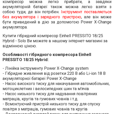
компресор можна легко прибрати, а завдяки
акумуляторній батареї також можна легко взяти з
собою туди, де він потрібен.
Інструмент поставляється
без акумулятора і зарядного пристрою
, але він може
бути приведений в дію за допомогою Power X-Change
акумулятора.
Купити гібридний компресор Einhell PRESSITO 18/25
Hybrid - Solo Ви можете в нашому інтернет-магазині за
відмінною ціною.
Особливості гібридного компресора Einhell
PRESSITO 18/25 Hybrid:
- Лінійка інструменту Power X-Change system
- Гібридне живлення від розетки 220 В або Li-ion 18 В
акумуляторної батареї Power X-Change
- Насос високого тиску для накачування автомобільних,
мотоциклетних і велосипедних шин та м'ячів
- Насос низького тиску для надування повітряних
матраців, кругів та гумових човнів і т.д.
- Всмоктуючий пристрій низького тиску для спуску
повітря з матраців, гумових човнів та кругів