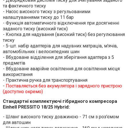
- Дворядковий дисплей тиску для зчитування заданого
та фактичного тиску
- Насос високого тиску з регульованими
налаштуваннями тиску до 11 бар
- Функція автоматичного відключення при досягненні
заданого тиску (високий тиск)
- Кнопка для надування (високий тиск) без регулювання
тиску
- 5-шт. набір адаптерів для надувних матраців, м'ячів,
автомобільних і велосипедних шин
- Вбудоване відділення для зберігання адаптера з 5
предметів
- Вбудоване аварійне освітлення для освітлення місця
використання
- Практична ручка для транспортування
-
Поставляється без акумулятора і зарядного пристрою
(доступно окремо)
Стандартні комплектуючі гібридного компресора
Einhell PRESSITO 18/25 Hybrid:
- Шланг високого тиску довжиною - 71 см з роз'ємом
для автошин