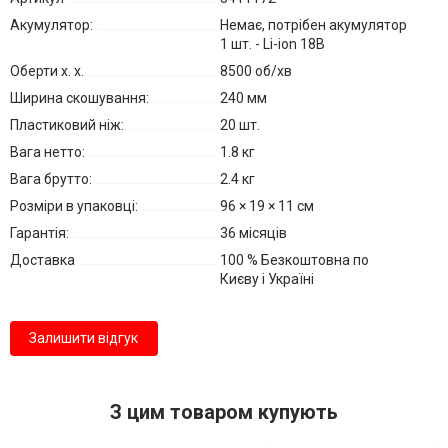
Акумулятор:
Немає, потрібен акумулятор
1 шт. - Li-ion 18В
Оберти х. х.
8500 об/хв
Ширина скошування:
240 мм
Пластиковий ніж:
20 шт.
Вага нетто:
1.8 кг
Вага брутто:
2.4 кг
Розміри в упаковці:
96 × 19 × 11 см
Гарантія:
36 місяців
Доставка
100 % Безкоштовна по
Києву і Україні
Залишити відгук
З цим товаром купують