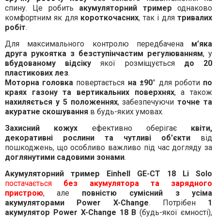
спину. Це робить
акумуляторний тример
однаково
комфортним як для
короткочасних
, так і для
тривалих
робіт
.
Для максимального контролю передбачена
м’яка
друга рукоятка з безступінчастим регулюванням
, у
вбудованому відсіку
якої розміщується
до 20
пластикових лез
.
Моторна головка
повертається
на ±90°
для роботи
по
краях газону та вертикальних поверхнях
, а також
нахиляється у 5 положеннях
, забезпечуючи
точне та
акуратне скошування
в будь-яких умовах.
Захисний кожух
ефективно оберігає
квіти,
декоративні рослини та чутливі об’єкти
від
пошкоджень, що особливо важливо під час догляду за
доглянутими садовими зонами
.
Акумуляторний тример Einhell GE-CT 18 Li Solo
постачається
без акумулятора та зарядного
пристрою
, але
повністю сумісний з усіма
акумуляторами Power X-Change
. Потрібен
1
акумулятор Power X-Change 18 В
(будь-якої ємності),