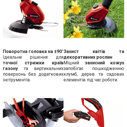
Поворотна головка на ±90°
Захист квітів та
Ідеальне рішення для
декоративних рослин
точної стрижки країв
Міцний
захисний кожух
газону
та вертикальних
запобігає пошкодженню
поверхонь без додаткових
клумб, дерев та садових
інструментів.
елементів під час роботи.