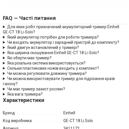
FAQ — Часті питання
Для яких робіт призначений акумуляторний тример Einhell
GE-CT 18 Li-Solo?
Який акумулятор потрібен для роботи тримера?
Чи входять акумулятор і зарядний пристрій до комплекту?
Який двигун встановлений у тримері?
Яка ширина скошування Einhell GE-CT 18 Li-Solo?
Які оберти має тример?
Яка різальна система використовується?
Скільки пластикових ножів входить у комплект?
Чи можна регулювати довжину тримера?
Чи можна використовувати тример для підрізання країв
газону?
Чи має тример захист рослин?
Яка вага тримера?
Характеристики
Бренд
Einhell
Код виробника
GE-CT 18 Li Solo
Артикул
3411172