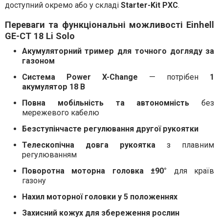
доступний окремо або у складі
Starter-Kit PXC
.
Переваги та функціональні можливості Einhell
GE-CT 18 Li Solo
Акумуляторний тример для точного догляду за
газоном
Система Power X-Change
— потрібен
1
акумулятор 18 В
Повна мобільність та автономність
без
мережевого кабелю
Безступінчасте регулювання другої рукоятки
Телескопічна довга рукоятка
з плавним
регулюванням
Поворотна моторна головка ±90°
для країв
газону
Нахил моторної головки у 5 положеннях
Захисний кожух для збереження рослин