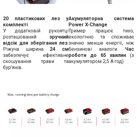
20 пластикових лез у
Акумуляторна система
комплекті
Power X-Change
У додатковій рукоятці
Тример працює тихо,
розташований
зручний
екологічно та споживає
відсік для зберігання лез
.
значно менше енергії, ніж
Ріжуча ширина
24 см
бензинові аналоги.
Час
забезпечує ефективне
роботи до 65 хвилин
(з
скошування трави та
акумулятором 2,5 А·год).
бур’янів.