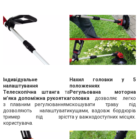
Індивідуальне
Нахил головки у 5
налаштування
положеннях
Телескопічна штанга
та
Регульована моторна
м’яка допоміжна рукоятка
головка
дозволяє легко
з плавним регулюванням
скошувати траву під
дозволяють налаштувати
кущами, вздовж бордюрів
тример під зріст
та у важкодоступних місцях.
користувача.