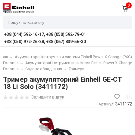
0
+38 (044) 592-16-17, +38 (050) 592-79-01
+38 (050) 972-26-28, +38 (067) 839-56-30
овна
→
Акумуляторні інструменти системи Einhell Power X-Change (PXC)
Головна
→
Акумуляторні інструменти системи Einhell Power X-Change (
Головна
→
Садове обладнання
→
Тримери
Тример акумуляторний Einhell GE-CT
18 Li Solo (3411172)
Залишити відгук
3411172
Артикул: