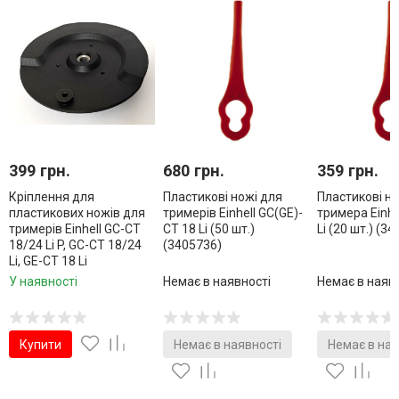
399 грн.
680 грн.
359 грн.
Кріплення для
Пластикові ножі для
Пластикові но
пластикових ножів для
тримерів Einhell GC(GE)-
тримера Einhe
тримерів Einhell GC-CT
CT 18 Li (50 шт.)
Li (20 шт.) (3
18/24 Li P, GC-CT 18/24
(3405736)
Li, GE-CT 18 Li
У наявності
Немає в наявності
Немає в наяв
Купити
Немає в наявності
Немає в ная