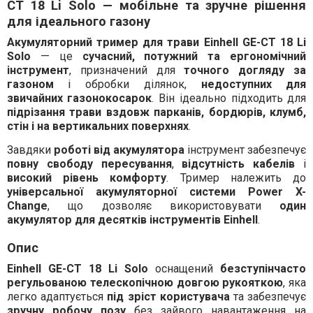
CT 18 Li Solo
—
мобільне та зручне рішення
для ідеального газону
Акумуляторний тример для трави Einhell GE-CT 18 Li
Solo
— це
сучасний, потужний та ергономічний
інструмент
, призначений для
точного догляду за
газоном
і обробки ділянок,
недоступних для
звичайних газонокосарок
. Він ідеально підходить для
підрізання трави вздовж парканів, бордюрів, клумб,
стін і на вертикальних поверхнях
.
Завдяки
роботі від акумулятора
інструмент забезпечує
повну свободу пересування
,
відсутність кабелів
і
високий рівень комфорту
. Тример належить до
універсальної акумуляторної системи Power X-
Change
, що дозволяє використовувати
один
акумулятор для десятків інструментів Einhell
.
Опис
Einhell GE-CT 18 Li Solo
оснащений
безступінчасто
регульованою телескопічною довгою рукояткою
, яка
легко адаптується
під зріст користувача
та забезпечує
зручну робочу позу
без зайвого навантаження на