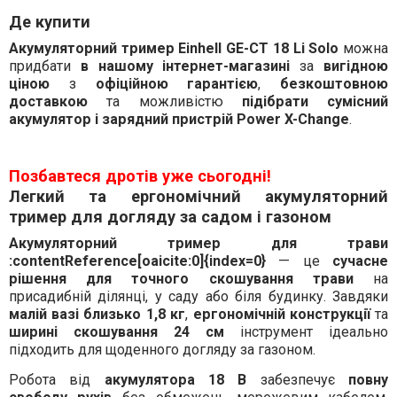
Де купити
Акумуляторний тример Einhell GE-CT 18 Li Solo
можна
придбати
в нашому інтернет-магазині
за
вигідною
ціною
з
офіційною гарантією
,
безкоштовною
доставкою
та можливістю
підібрати сумісний
акумулятор і зарядний пристрій Power X-Change
.
Позбавтеся дротів уже сьогодні!
Легкий та ергономічний акумуляторний
тример для догляду за садом і газоном
Акумуляторний тример для трави
:contentReference[oaicite:0]{index=0}
— це
сучасне
рішення для точного скошування трави
на
присадибній ділянці, у саду або біля будинку. Завдяки
малій вазі близько 1,8 кг
,
ергономічній конструкції
та
ширині скошування 24 см
інструмент ідеально
підходить для щоденного догляду за газоном.
Робота від
акумулятора 18 В
забезпечує
повну