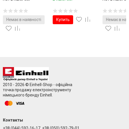
Немає в наявності
Купить
Немає в ная
2010 - 2026 © Einhell-Shop - офіційна
точка продажу електроінструменту
німецького бренду Einhell.
Контакты
+38 (044) 592-16-17, +38 (050) 592-79-01