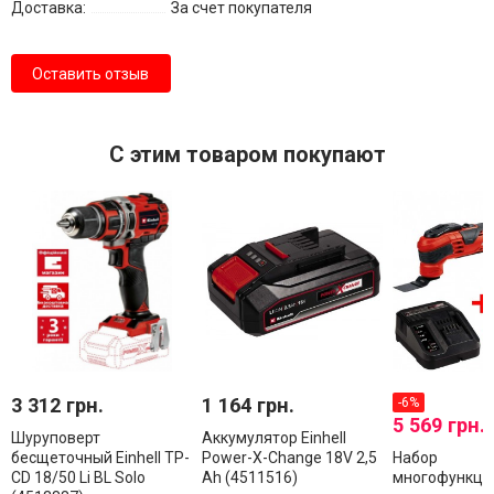
Доставка:
За счет покупателя
Оставить отзыв
С этим товаром покупают
3 312 грн.
1 164 грн.
-6%
5 569 грн.
Шуруповерт
Аккумулятор Einhell
бесщеточный Einhell TP-
Power-X-Change 18V 2,5
Набор
CD 18/50 Li BL Solo
Ah (4511516)
многофункци