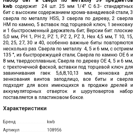
Набор бит и сверл по металлу 39 предметов
kwb
содержит 24 шт. 25 мм 1/4'' C 6.3- стандартных
бит с высоким содержанием хрома-ванадиевой стали, 3
сверла по металлу HSS, 3 сверла по дереву, 2 сверла
HM по камню, 5 вставок под торцевой ключ, 1 зенковку
и 1 быстросменный держатель бит; Версии бит: плоские
5,0 мм, PH 1, PH 2, PZ 1, PZ 2, PZ 3, Hex 4,5 мм, T 10, 15,
20, 25, 27, 30 и 40, особенно важные биты повторяются
несколько раз. Сверла по металлу 4, 5 и 6 мм, с острием
135 °, из быстрорежущей стали; Сверла по камню OE 6 и
8 мм, твердосплавные; Сверла по дереву OE 4, 5 и 6 мм,
с трехточечной фаской, вставки под торцевой ключ для
завинчивания гаек 5,6,8,10,13 мм, зенковка для
зенкования винтов заподлицо, все биты и сверла
подходят для всех имеющихся в продаже дрелей и
аккумуляторных отверток и шуруповертов набор
поставляется в пластиковом боксе.
Характеристики
Бренд
kwb
Артикул
108956