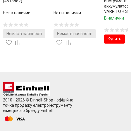
(4513887)
инструмент
аккумуляторны
VARRITO + Star
Нет в наличии
Нет в наличии
2,5 Ah
В наличии
(4465160,451
Немає в наявності
Немає в наявності
Купить
2010 - 2026 © Einhell-Shop - офіційна
точка продажу електроінструменту
німецького бренду Einhell.