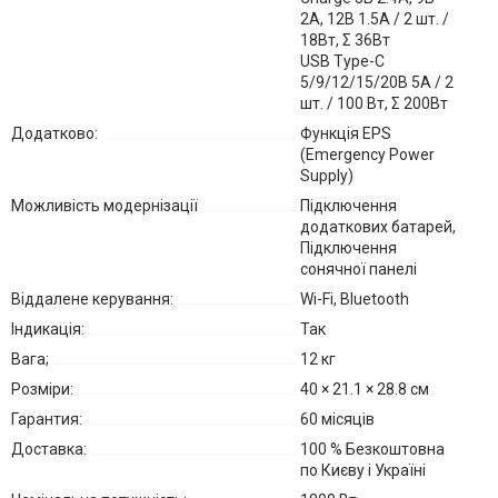
2A, 12В 1.5A / 2 шт. /
18Вт, Σ 36Вт
USB Type-C
5/9/12/15/20В 5A / 2
шт. / 100 Вт, Σ 200Вт
Додатково:
Функція EPS
(Emergency Power
Supply)
Можливість модернізації
Підключення
додаткових батарей,
Підключення
сонячної панелі
Віддалене керування:
Wi-Fi, Bluetooth
Індикація:
Так
Вага;
12 кг
Розміри:
40 × 21.1 × 28.8 см
Гарантия:
60 місяців
Доставка:
100 % Безкоштовна
по Києву і Україні