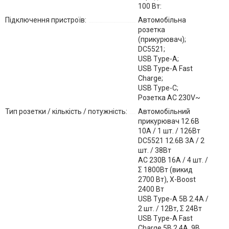
100 Вт:
Підключення пристроїв:
Автомобільна
розетка
(прикурювач);
DC5521;
USB Type-A;
USB Type-A Fast
Charge;
USB Type-C;
Розетка AC 230V~
Тип розетки / кількість / потужність:
Автомобільний
прикурювач 12.6В
10А / 1 шт. / 126Вт
DC5521 12.6В 3A / 2
шт. / 38Вт
AC 230В 16А / 4 шт. /
Σ 1800Вт (викид
2700 Вт), X-Boost
2400 Вт
USB Type-A 5В 2.4A /
2 шт. / 12Вт, Σ 24Вт
USB Type-A Fast
Charge 5В 2.4A, 9В