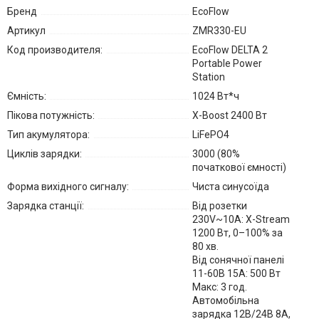
Бренд
EcoFlow
Артикул
ZMR330-EU
Код производителя:
EcoFlow DELTA 2
Portable Power
Station
Ємність:
1024 Вт*ч
Пікова потужність:
X-Boost 2400 Вт
Тип акумулятора:
LiFePO4
Циклів зарядки:
3000 (80%
початкової ємності)
Форма вихідного сигналу:
Чиста синусоїда
Зарядка станції:
Від розетки
230V~10A: X-Stream
1200 Вт, 0–100% за
80 хв.
Від сонячної панелі
11-60В 15A: 500 Вт
Макс: 3 год.
Автомобільна
зарядка 12В/24В 8A,