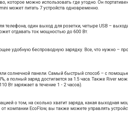
ство, которое можно использовать где угодно. Он портативе
r mini может питать 7 устройств одновременно.
я телефона, один выход для розетки, четыре USB – выхода
жет отдавать ток мощностью до 600 Вт.
меющее удобную беспроводную зарядку. Все, что нужно – п
я или солнечной панели. Самый быстрый способ – с помощ
0%, а полный заряд достигается за 1.5 часа. Также River мо
0 Вт заряжает в течение 1 - 2 часов).
ацией о том, на сколько хватит заряда, какая выходная мо
 от компании EcoFlow, вы также можете управлять устро