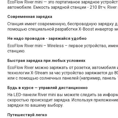
EcoFlow River mini — это портативное зарядное устрой
автомобиле. Емкость зарядной станции - 210 Вт·ч. Rive
Современная зарядка
Станция имеет современную, беспроводную зарядку дл
помощью специальной разработки X-Boost инвертор мо
Не надо проводов - заряжайся удобно
EcoFlow River mini – Wireless – первое устройство, и
станцию.
Быстрая зарядка при любых условиях
EcoFlow River можно заряжать от розетки, автомобил
технологии X-Stream за час устройство заряжается до 8
или с помощью солнечных панелей (например, панель 11
Будь в курсе — управляй дистанционно
На LED-панели River mini вы можете следить за информ
скоростью происходит зарядка. Используя приложение
зарядки по вашему выбору.
Путешествуй легко