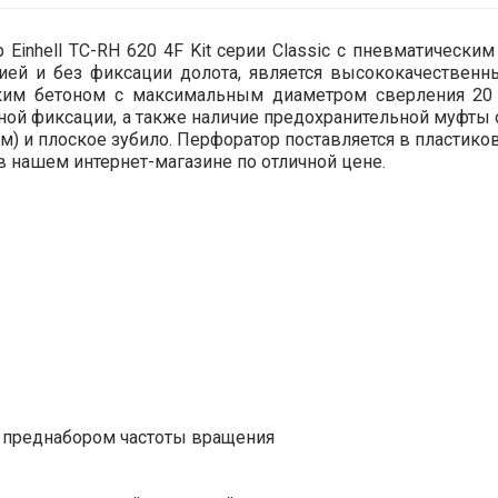
Einhell TC-RH 620 4F Kit серии Classic с пневматическ
ией и без фиксации долота, является высококачествен
стким бетоном с максимальным диаметром сверления 20 
ежной фиксации, а также наличие предохранительной муфт
мм) и плоское зубило. Перфоратор поставляется в пластико
 в нашем интернет-магазине по отличной цене.
с преднабором частоты вращения