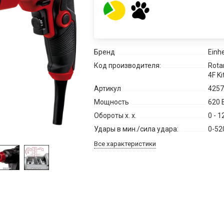
Бренд
Einhe
Код производителя:
Rota
4F Ki
Артикул
4257
Мощность
620 
Обороты х. х.
0 - 
Удары в мин./сила удара:
0-52
Все характеристики