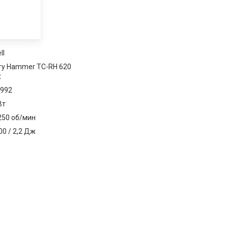
ll
ry Hammer TC-RH 620
t
992
Вт
1250 об/мин
00 / 2,2 Дж