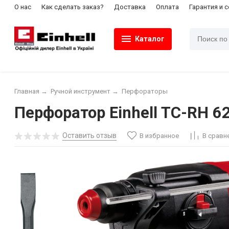
О нас
Как сделать заказ?
Доставка
Оплата
Гарантия и 
Каталог
Главная
→
Ручной инструмент
→
Перфораторы
Перфоратор Einhell TC-RH 62
Оставить отзыв
В избранное
В сравн