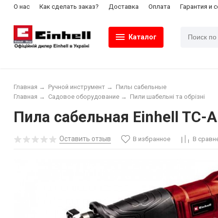
О нас
Как сделать заказ?
Доставка
Оплата
Гарантия и 
Каталог
Главная
→
Ручной инструмент
→
Пилы сабельные
Главная
→
Садовое оборудование
→
Пили шабельні та обрізні
Пила сабельная Einhell TC-A
Оставить отзыв
В избранное
В сравн