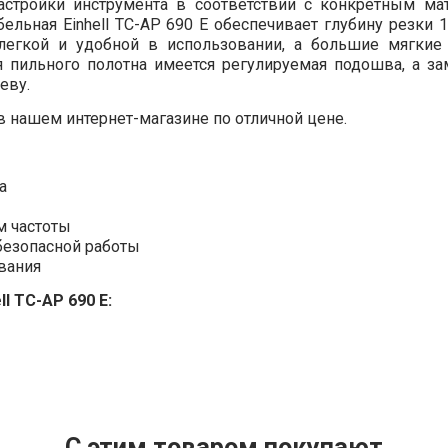
настройки инструмента в соответствии с конкретным м
бельная Einhell TC-AP 690 E обеспечивает глубину резки
легкой и удобной в использовании, а большие мягкие
я пильного полотна имеется регулируемая подошва, а за
еву.
в нашем интернет-магазине по отличной цене.
а
м частоты
безопасной работы
вания
 TC-AP 690 E:
С этим товаром покупают