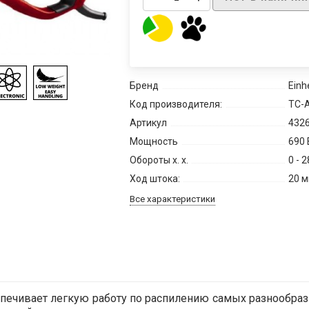
Бренд
Einhe
Код производителя:
TC-A
Артикул
432
Мощность
690 
Обороты х. х.
0 - 
Ход штока:
20 
Все характеристики
беспечивает легкую работу по распилению самых разнообр