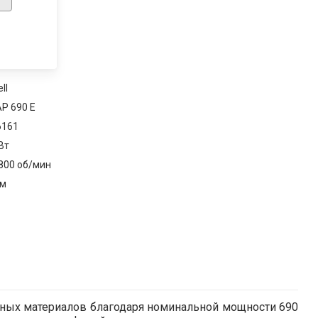
ll
P 690 E
6161
Вт
2800 об/мин
мм
азных материалов благодаря номинальной мощности 690